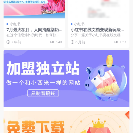
小红书
小红书
7月最火项目，人间清醒柒奶
小红书在线文档变现新玩法：
奶，10天小红薯涨粉8w+，单
3个号68天赚6万+
在这个信息爆炸的时代，如何快速
分享一篇关于小红书卖在线文档的
篇笔记报价1400.
提升社交媒体影响力成为了许多内
文章，有人只用3个账号，花了68
2 年前
5.4K
6 月前
1.5K
容创作者关注的焦点。...
天就赚了6万多，方...