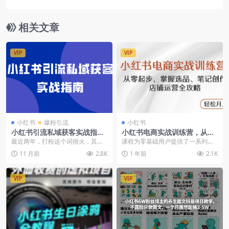
创作，精准引流不再难
相关文章
VIP
VIP
小红书
爆粉引流
小红书
小红书引流私域获客实战指南
小红书电商实战训练营，从零
（飞书文档教程）
起步，掌握选品、笔记创作、
最近两年，打粉这个词很火，其实
课程为零基础用户提供了一系列课
店铺运营全攻略
本质就是引流获客。并且一提到打
程资料与实战训练，涵盖账号搭
11 月前
2.8K
1 年前
2.1K
粉这个词，大部分情况...
建、内容创作（包括选品...
VIP
VIP