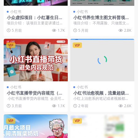
小红书
小红书
小众虚拟项目：小红薯生日涂
小红书养生博主图文科普项目
鸦，日入50-200
变现全攻略，不露脸也能月入
项目介绍： 该项目主要是讲通过小
项目介绍： 不用露脸、只做图文，
数万！
红书做虚拟项目的全套讲解，实操
封面格式统一、内容格式统一，制
5 月前
1.7K
5 月前
2.8K
简单，小白可做，且...
作成本极低，却有着...
VIP
VIP
小红书
小红书
小红书直播带货内容规范（PD
小红书治愈视频，流量超级火
F文档）
爆，单日变现1000+
小红书直播带货内容规范 会员可
小红上治愈系的笔记或者视频都见
免费获取全站资源，立即开通...
到过吧，最近好多小伙伴儿问我这
3 月前
1.1K
2 年前
2.6K
种怎么做？
VIP
VIP