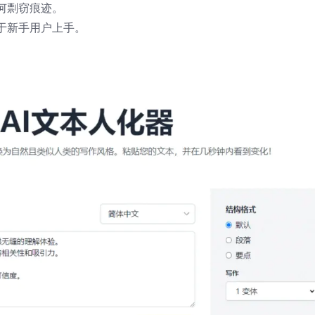
何剽窃痕迹。
于新手用户上手。