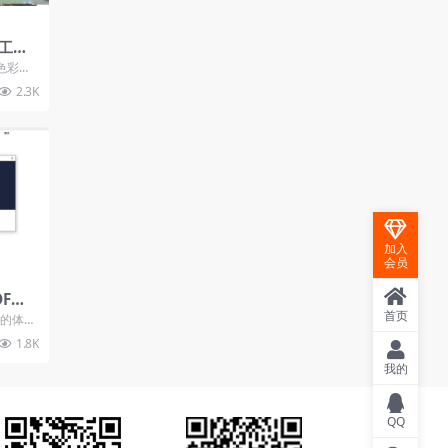
工
彩
色彩，
游戏场
2.3K
..
加入
会员
DF和
印、
首页
同的体
理工
一款免费
1.8K
我的
QQ