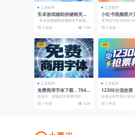
工具软件
工具软件
安卓游戏辅助按键精灵手
小红书视频图片
机版，模拟鼠标键盘动
高清下载-在线工
安卓游戏辅助按键精灵手机版下
支持的小红书内容小
作，制作脚本自动执行任
载最新免费版是一款模拟鼠标
持无水印高清下小红
3 月前
1.9K
2 月前
键...
原始画质实况Live保留.
务
VIP
VIP
工具软件
工具软件
免费商用字体下载，764
12306分流抢
款免费字体合集，无版权
票软件，云识别
在设计、排版或开发网页时，合
在春运和节假日等出
风险【在线工具】
多线程秒单
适的字体往往能为作品增色不
抢到一张火车票往往
1 年前
3.3K
1 年前
少。然而，许多优秀的字体往...
的难题。今天，我要为大