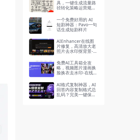
具，一键生成流量路
径转化策略运营规划
0-1全流程
一个免费好用的 AI
短剧神器：Pavo一句
话生成短剧样片
AIEnhancer在线图
片修复，高清放大老
照片去水印抠背景-在
线工具
免费AI工具箱全攻
略，视频图片漫画换
脸换衣去水印-在线工
具
AI格式复制神器，AI
回答内容复制格式总
乱码？完美一键保留
原格式复制，浏览器
插件Copy With For
mat