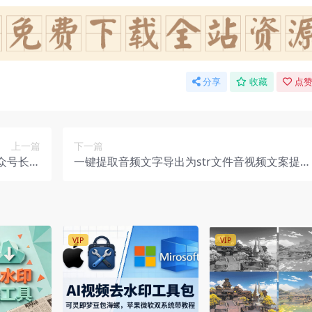
分享
收藏
点赞
上一篇
下一篇
众号长图
一键提取音频文字导出为str文件音视频文案提取
线工具】
内置剪映快手必剪接口
VIP
VIP