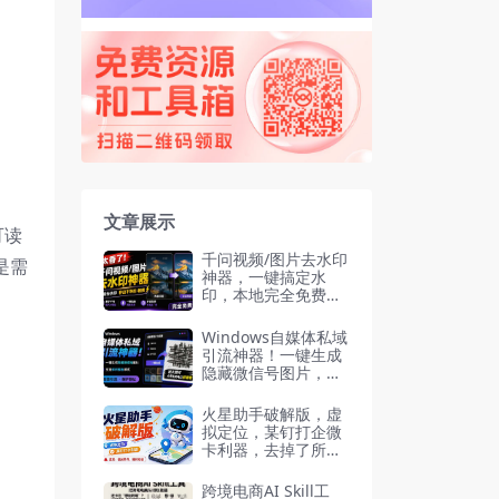
文章展示
可读
千问视频/图片去水印
是需
神器，一键搞定水
印，本地完全免费，
浏览器拓展插件
Windows自媒体私域
引流神器！一键生成
隐藏微信号图片，支
持多种模板样式，完
全免费 隐图工坊
火星助手破解版，虚
拟定位，某钉打企微
卡利器，去掉了所有
广告，打开即用
跨境电商AI Skill工