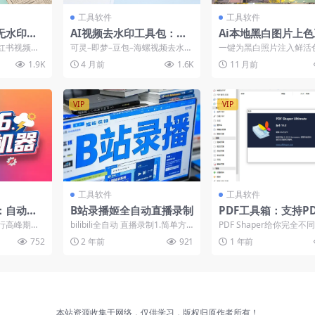
工具软件
工具软件
无水印印
AI视频去水印工具包：可
Ai本地黑白图片上色
具
灵即梦豆包海螺，苹果微
具，黑白照片处理为
红书视频支
可灵–即梦–豆包–海螺视频去水印
一键为黑白照片注入鲜活
软双系统带教程
色，解压即可运行
书图片保持
工具带视频教程
无论是老照片、动漫还是
1.9K
4 月前
1.6K
11 月前
..
景都能还原自然生动的色调.
VIP
VIP
工具软件
工具软件
票：自动抢
B站录播姬全自动直播录制
PDF工具箱：支持P
验证码，
Word互转、添加水
行高峰期，
bilibili全自动 直播录制1.简单方
PDF Shaper给你完全不
分割PDF、解密等处
成为许多人
便下载、安装、选择保存位置、
验，因为PDF Shaper是
752
2 年前
921
1 年前
家...
粘贴直播间...
的PD...
具
本站资源收集于网络，仅供学习，版权归原作者所有！