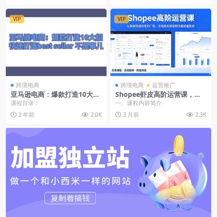
VIP
VIP
跨境电商
跨境电商
运营推广
亚马逊电商：爆款打造10大
Shopee虾皮高阶运营课，从
招，快速打造best seller 不是
开店选品到付费广告，全链路
课程目录：
一、课程内容简介
事儿
实操破解流量销量瓶颈-2026
2 年前
2.0K
3 月前
2.3K
年5月更新