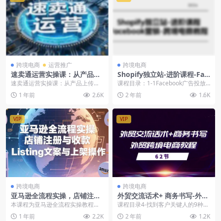
跨境电商
运营推广
跨境电商
速卖通运营实操课：从产品上
Shopify独立站-进阶课程-Fac
传到店铺布局，全方位提升你
ebook营销-跨境电商教程（2
速卖通运营实操课：从产品上传到
课程目录：1-1Facebook广告投放
的跨境电商能力
5节）
店铺布局，全方位提升你的跨境电
政策1.mp42-2Facebook广告...
1 年前
2.6K
2 年前
1.6K
商能力🚀 马上开始你...
VIP
VIP
跨境电商
跨境电商
亚马逊全流程实操，店铺注册
外贸交流话术+ 商务书写-外贸
与收款，Listing文案与上架操
跨境电商教程（56节课）
本课程为亚马逊全流程实操教程，
课程目录4-找到客户关键人的9种办
作
涵盖店铺登录与注册、平台付款与
法1.mp45-和客户前台咨询关键人
1 年前
2.2K
2 年前
1.2K
收款、上架前准备（类...
适用话术1...