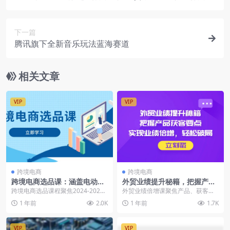
播的技巧与策略
下一篇
腾讯旗下全新音乐玩法蓝海赛道
相关文章
VIP
VIP
跨境电商
跨境电商
跨境电商选品课：涵盖电动滑
外贸业绩提升秘籍，把握产品
板车、健康医疗、电子游戏、
获客要点，实现业绩倍增，轻
跨境电商选品课程聚焦2024-2025
外贸业绩倍增课聚焦产品、获客、
厨房用品、宠物等
松破局
年蓝海市场，涵盖电动滑板车、健
成交三个关键环节，提供从策略技
1 年前
2.0K
1 年前
1.7K
康医疗、电子...
巧到实战案例的全面指...
VIP
VIP