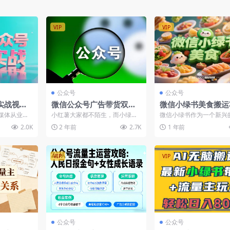
VIP
VIP
公众号
公众号
实战视频
微信公众号广告带货双收
微信小绿书美食搬运
到精通助你
益
目：稳稳的收益，轻
媒体从业者
小红薯大家都不陌生，而小绿书
微信小绿书作为一个新兴
爆文
手，快速变现！
析微信公众
呢，则是公众号去年上线的图文
平台，提供了丰富的变现
2.0K
2 年前
2.7K
1 年前
技...
消息模块，在内容与展示上...
美食类内容因其广泛的受众.
VIP
VIP
公众号
公众号