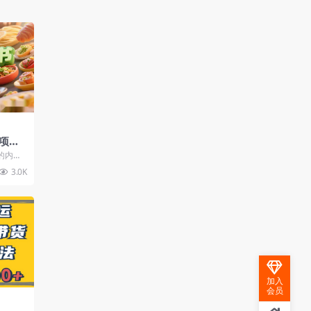
项
松上
的内容
机会。
3.0K
..
加入
会员