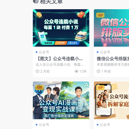
相关文章
VIP
公众号
公众号
【图文】公众号连载小
微信公众号排版
说，每篇卖1块钱，每天付
教程： 从入门
这人在公众号连载小说，每篇卖
本套视频教程专为新
费都是1万起步
打造10w+阅读
1 块钱，每天付费都是 1w+这样
量身定制，系统化解
2 月前
1.0K
1 年前
下来一年岂不是 ...
号排版的底层逻辑与实战
VIP
VIP
公众号
公众号