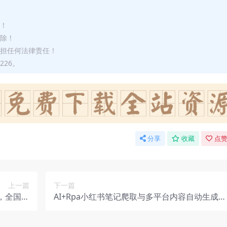
途！
删除！
承担任何法律责任！
226。
分享
收藏
点赞
上一篇
下一篇
，全国大
AI+Rpa小红书笔记爬取与多平台内容自动生成发
市都可做
布