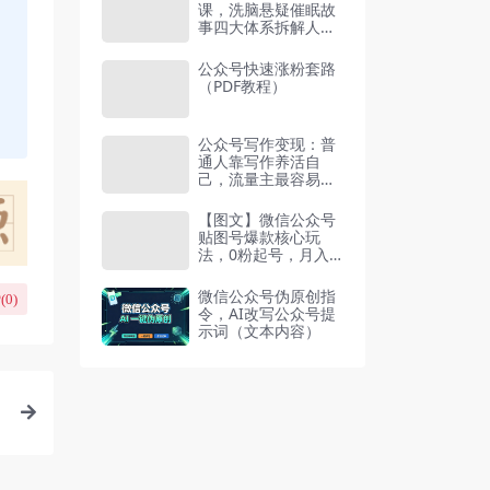
课，洗脑悬疑催眠故
事四大体系拆解人性
营销
公众号快速涨粉套路
（PDF教程）
公众号写作变现：普
通人靠写作养活自
己，流量主最容易出
爆款的领域全解
【图文】微信公众号
贴图号爆款核心玩
法，0粉起号，月入
过万
微信公众号伪原创指
(
0
)
令，AI改写公众号提
示词（文本内容）