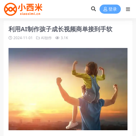
登录
利用AI制作孩子成长视频商单接到手软
2024-11-01
AI创作
3.1K