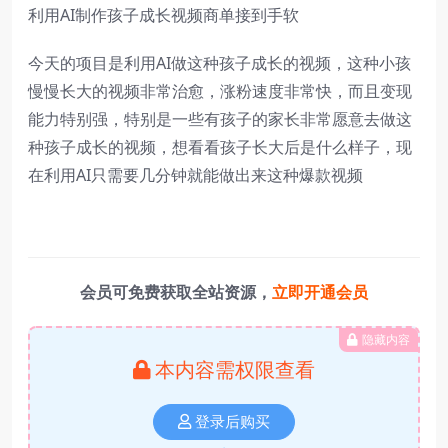
利用AI制作孩子成长视频商单接到手软
今天的项目是利用AI做这种孩子成长的视频，这种小孩
慢慢长大的视频非常治愈，涨粉速度非常快，而且变现
能力特别强，特别是一些有孩子的家长非常愿意去做这
种孩子成长的视频，想看看孩子长大后是什么样子，现
在利用AI只需要几分钟就能做出来这种爆款视频
会员可免费获取全站资源，
立即开通会员
隐藏内容
本内容需权限查看
登录后购买