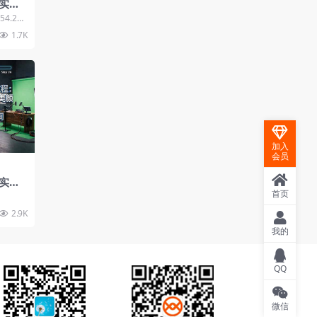
实战
技巧
4.28
....
1.7K
加入
会员
实操
美颜
首页
打造高
2.9K
我的
QQ
微信