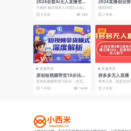
2024全套Ai无人直播变现
2024直播创业
实战课，搭建AI无人直播
流，货源精选，
大家好 最近很多人问我怎么做这
课程内容：
间，利用AI赚钱 (24节课)
单，投流秘籍全
个无人直播，什么样的人适合做
2 年前
586
2 年前
无人直播，做无人直播0...
VIP
VIP
直播带货
直播带货
原创短视频带货10步法，
拼多多无人直播
全流程解析短视频带货模
家0粉0成本开播
原创短视频带货10步法，全流程
简单点说，就是在快
式及选品策略
8，在家轻松月
解析短视频带货模式及选品策略
用电脑合成的视频进
1 年前
14.4K
2 年前
在短视频电商爆发的当下...
人不用露脸，也不用出声