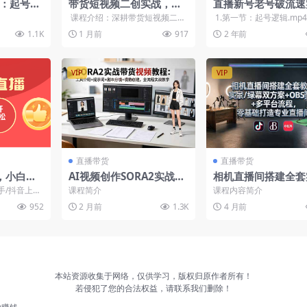
营：起号稳
带货短视频二创实战，好
直播新号老号破流速
单品爆
物视频二次创作精细化剪
课程，轻松掌握破流
课程介绍：深耕带货短视频二创
1.第一节：起号逻辑.mp45
掌握
辑规避同质化高转化
实战经验，整合一线带货社群实
M2.第二节：破流速话术解析
1.1K
1 月前
917
2 年前
操技巧，解锁...
VIP
VIP
直播带货
直播带货
，小白在
AI视频创作SORA2实战带
相机直播间搭建全套
立赚26
货课：从提示词到成片，
课：绿幕抠图+OBS
手/抖音上利
课程简介
课程内容简介
入数千
模特创建+AI口播+珠宝首
+布光方法，零基础
行直播，本
952
2 月前
1.3K
4 月前
...
饰类目实操
清专业直播间
本站资源收集于网络，仅供学习，版权归原作者所有！
若侵犯了您的合法权益，请联系我们删除！