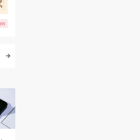
(
0
)