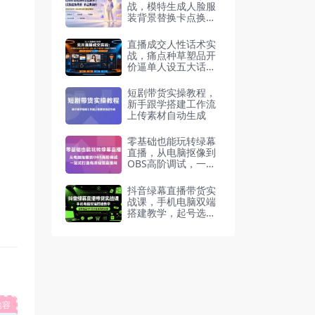
战，模特生成人脸服
装背景替换卡点换装
矩阵橱窗运营带货
直播成交人性话术实
战，痛点种草塑品开
价逼单人设五大话术
体系
短剧带货实操教程，
新手跟学搭建工作流
上传素材自动生成
零基础也能玩转绿幕
直播，从电脑抠像到
OBS高阶调试，一站
式打造高清视觉直播
间
抖音绿幕直播带货实
战课，手机电脑双端
搭建教学，起号选品
千川投流全套落地实
操
内容