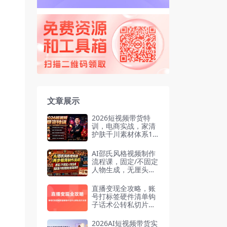
文章展示
2026短视频带货特
训，电商实战，家清
护肤千川素材体系13
6套案例全套
AI邵氏风格视频制作
流程课，固定/不固定
人物生成，无厘头搞
笑段子带货爆款视频
全套实操
直播变现全攻略，账
号打标签硬件清单钩
子话术公转私切片分
发
2026AI短视频带货实