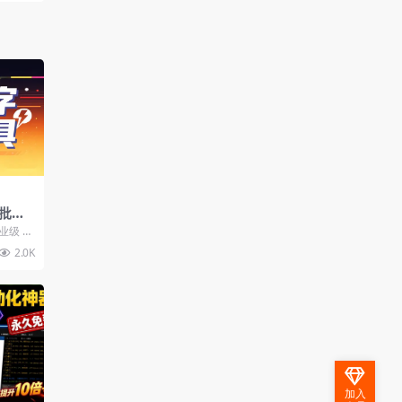
批量
业级 O
的关键。
2.0K
加入