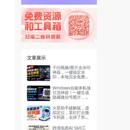
文章展示
千问视频/图片去水印
神器，一键搞定水
印，本地完全免费，
浏览器拓展插件
Windows自媒体私域
引流神器！一键生成
隐藏微信号图片，支
持多种模板样式，完
全免费 隐图工坊
火星助手破解版，虚
拟定位，某钉打企微
卡利器，去掉了所有
广告，打开即用
跨境电商AI Skill工