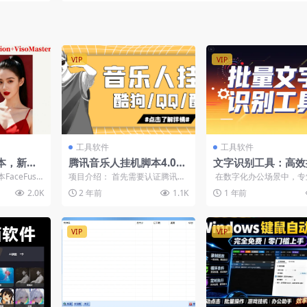
VIP
VIP
工具软件
工具软件
本，新增
腾讯音乐人挂机脚本4.0
文字识别工具：高效
能
【安卓破解版】
图片转文字
aceFusio
项目介绍： 首先需要认证腾讯音
在数字化办公场景中，专
绿幕功能&...
乐人，上传自己的歌曲，然后用
CR 工具正成为效率提升
2.0K
2 年前
1.1K
1 年前
小号通过脚本去刷自己的...
Umi...
VIP
VIP