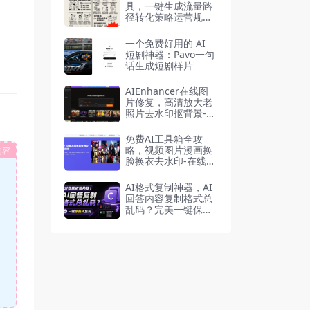
具，一键生成流量路
径转化策略运营规划
0-1全流程
一个免费好用的 AI
短剧神器：Pavo一句
话生成短剧样片
AIEnhancer在线图
片修复，高清放大老
照片去水印抠背景-在
线工具
免费AI工具箱全攻
略，视频图片漫画换
内容
脸换衣去水印-在线工
具
AI格式复制神器，AI
回答内容复制格式总
乱码？完美一键保留
原格式复制，浏览器
插件Copy With For
mat