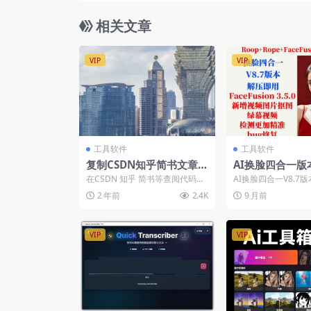
相关文章
VIP
VIP
工具软件
工具软件
复制CSDN知乎简书文章
AI换脸四合一版
浏览器插件
抠图视频绿幕功
在CSDN 知乎 简书等查阅代码和
AI换脸四合一V8.7版本F
遇到想复制的代码 文案 网址的时
n 3.5 新增抠图视/频
2 年前
2.4K
9 月前
候 经常会出现...
VIP
VIP