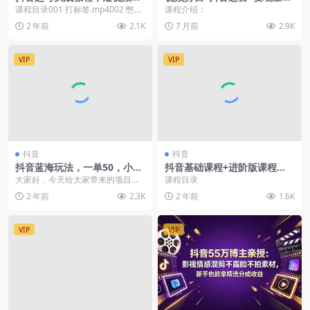
直播间的联动效应
路实战课：从软件基础操作到
课程目录001 打标签.mp4002 憋峰
课程介绍：
高级功能，制作爆款视频并实
值.mp4003 抖音考核什么数据~数...
2 年前
2.1K
7 月前
2.9K
现稳定变现
VIP
VIP
抖音
抖音
抖音蓝海玩法，一单50，小白
抖音基础课程+进阶版课程
手机无脑操作，日入3000+
（短视频+直播）起号/拍摄/选
大家好，今天给大家带来的项目
课程目录
品/直播/等等-52节
是：抖音蓝海玩法，一单50，小白
2 年前
2.3K
2 年前
1.6K
手机无脑操作，日入3...
VIP
VIP