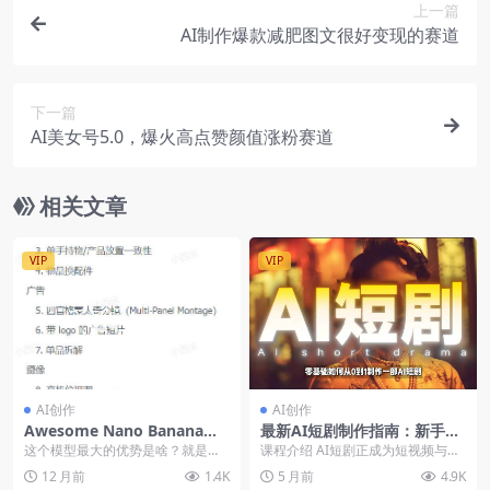
上一篇
AI制作爆款减肥图文很好变现的赛道
下一篇
AI美女号5.0，爆火高点赞颜值涨粉赛道
相关文章
VIP
VIP
AI创作
AI创作
Awesome Nano Banana！
最新AI短剧制作指南：新手零
迄今最强生图模型的28个玩法
门槛，轻松打造爆款真人感短
这个模型最大的优势是啥？就是一
课程介绍 AI短剧正成为短视频与内
合集
视频
致性，这意味着，你可以用他做一
容变现的新风口，零基础也能快速
12 月前
1.4K
5 月前
4.9K
张脸的绘本，故事书，...
上手，用AI工具...