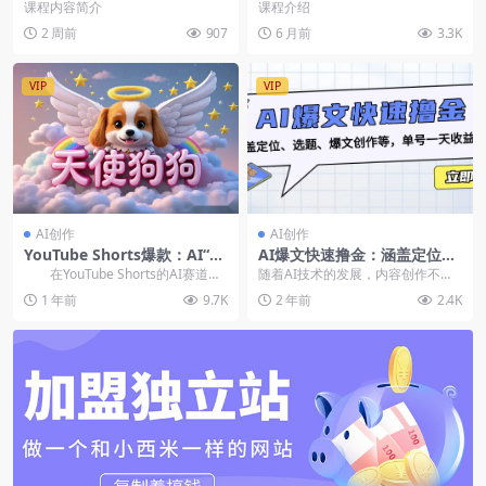
ddy全套标题生成废标点检查
参生图、角色设计、三帧剪辑
课程内容简介
课程介绍
大纲生成，高效出方案
与配音，实现批量生产，轻松
2 周前
907
6 月前
3.3K
月入过万
VIP
VIP
AI创作
AI创作
YouTube Shorts爆款：AI“天
AI爆文快速撸金：涵盖定位、
使狗狗”视频制作全攻略【飞书
选题、爆文创作等，单号一天
在YouTube Shorts的AI赛道
随着AI技术的发展，内容创作不再
文档】
收益几十
上，一个名为“天使狗狗”...
是少数人的专属技能。《AI爆文基
1 年前
9.7K
2 年前
2.4K
础课及实战直播系...