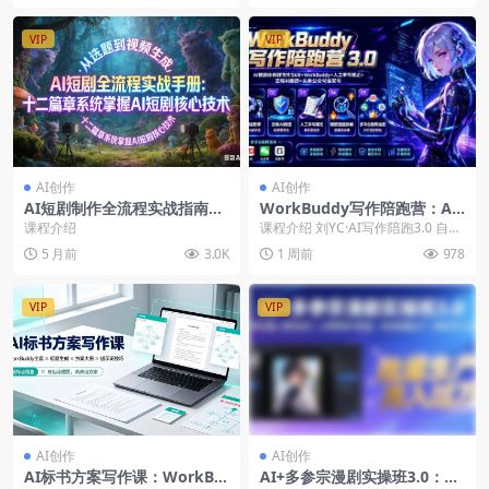
VIP
VIP
AI创作
AI创作
AI短剧制作全流程实战指南：
WorkBuddy写作陪跑营：Ai
从选题策划到视频生成，系统
智能体创建写作Skill+人工手
课程介绍
课程介绍 刘YC·AI写作陪跑3.0 自媒
掌握SOP工业流程与变现模式
写模式+去除AI痕迹+头条公众
体微头条+文章，AI写作品，去除AI
5 月前
3.0K
1 周前
978
（飞书文档教程）
号百家号
痕...
VIP
VIP
AI创作
AI创作
AI标书方案写作课：WorkBu
AI+多参宗漫剧实操班3.0：多