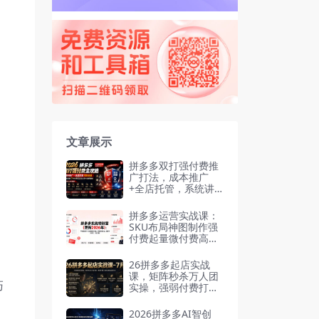
文章展示
拼多多双打强付费推
广打法，成本推广
+全店托管，系统讲
解7种付费玩法优劣
势与选择策略
拼多多运营实战课：
SKU布局神图制作强
付费起量微付费高投
产无限秒杀冷启动
26拼多多起店实战
课，矩阵秒杀万人团
巧
实操，强弱付费打法
解决新品起量卡点-7
月
2026拼多多AI智创