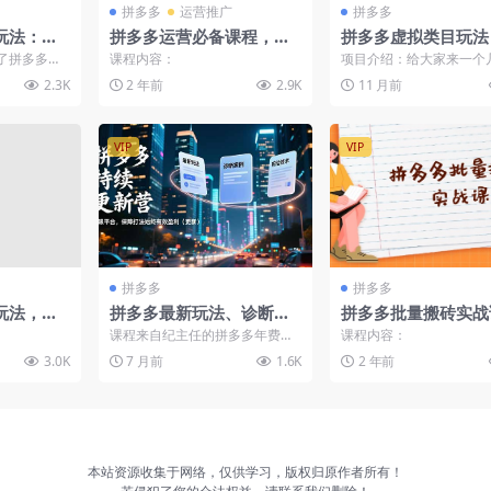
拼多多
运营推广
拼多多
玩法：低
拼多多运营必备课程，解
拼多多虚拟类目玩法
/ 轻付费
析底层逻辑，涵盖低价引
本，可矩阵操作，月入
了拼多多平
课程内容：
项目介绍：给大家来一个
心权重提升
流、OCPX转全站
W
，包括多种
2.3K
2 年前
2.9K
11 月前
课...
VIP
VIP
拼多多
拼多多
玩法，直
拼多多最新玩法、诊断案
拼多多批量搬砖实战
商品，快速
例、前沿技术，紧跟平
全自动剪辑发布，黑
课程来自纪主任的拼多多年费会
课程内容：
台，保障打法始终有效盈
新技术与爆款选品策
员。看了课程之后，才发现自己
3.0K
7 月前
1.6K
2 年前
以前的操作思路还有很多细...
利，持续更新营
本站资源收集于网络，仅供学习，版权归原作者所有！