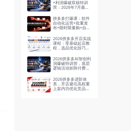
+利润爆破双核特训
营：2026年7月最新
玩法，0-1打爆SOP
拼多多打爆课：软件
自动化运营+批量发
布+限时限量购+自动
搬款裂变+直通车投
放
2026拼多多开店实战
课程：零基础起店教
程，选品优化技巧，
流量推广玩法，爆款
稳定运营全攻略
2026拼多多AI智创利
润爆破特训营，底层
逻辑活动矩阵付费优
化零到一打爆SOP
2026拼多多进阶体
系，开店避坑高权重
上架内功优化竞品调
研定价测款