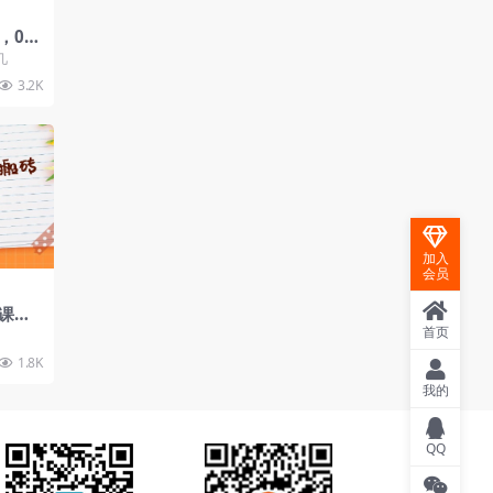
，0成
1-5
几
3.2K
加入
会员
课，
科技
首页
略
1.8K
我的
QQ