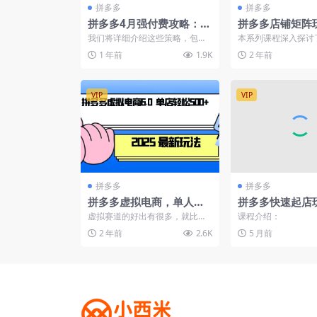
拼多多
拼多多
拼多多4月强付费攻略：无
拼多多店铺矩阵
限上秒杀与大促更新全解
客单自然流矩阵 
我们将详细介绍这些策略，包括
本系列课程深入探讨
析
矩阵 动销 / 核
无限涨价、无限上秒杀、更新大
台上的矩阵动销策略
1 年前
1.9K
2 年前
促涨价带横幅、以及憋自然...
付费和自然流量的玩法。
VIP
VIP
拼多多
拼多多
拼多多虚拟电商，单人操
拼多多快速起店
作10家店，单店日盈利50
通车考核+裂变
虚拟赛道的好出有很多，就比如
课程介绍：
0+
打造盈利店铺
一个新手是可做的，虽然收入的
2 年前
2.6K
5 月前
天花板不是那么高，但是对...