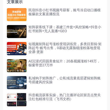
文章展示
民宿抖音小红书视频号获客，账号冷启动口播模
板爆款文案直播投流
矩阵获客线下课：基建三件套+风控策略+抖音小
红书矩阵+无人直播+GEO
短视频矩阵起号涨粉变现训练营，多类目剪辑·矩
阵起号·账号出售，0基础无露脸稳涨粉落地变现
全课-更新
AI沉浸式田园美食短片：20条视频涨粉149万，
橱窗带货27万件
私域钩子矩阵推广，公私域流量底层逻辑矩阵账
号搭建风控实操
抖音截流获客实操，热门主播评论区留言点赞关
注红包精准引流（飞书文档）