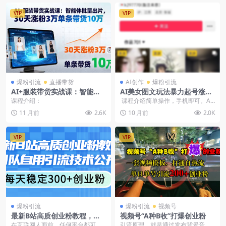
VIP
VIP
爆粉引流
直播带货
AI创作
爆粉引流
AI+服装带货实战课：智能体
AI美女图文玩法暴力起号涨粉
批量出片，30天涨粉3万单条
（飞书文档教程）
课程介绍：
课程介绍简单操作，手机即可。AI
带货10万
全套玩法 &n...
11 月前
2.6K
10 月前
2.0K
VIP
VIP
爆粉引流
爆粉引流
视频号
最新B站高质创业粉教程，团
视频号“A种B收”打爆创业粉
队自用引流技术公开，每天稳
在互联网人面前，任何平台都可以
引流原理，就是通过发布背景音乐