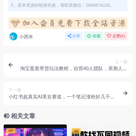
5、若本资源的链接失效，请联系微信：2668816226。
小西米
分享
收藏
点赞(
0
)
上一篇
淘宝逛逛带货玩法教程，自营40人团队，亲测人均
每月佣金3万+ 实操复盘(飞书教程）
下一篇
小红书超真实AI美女赛道，一个笔记涨粉好几千，
商单拿到手软
相关文章
VIP
VIP