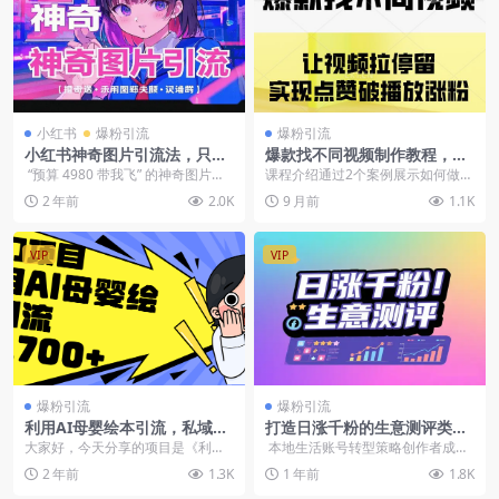
小红书
爆粉引流
爆粉引流
小红书神奇图片引流法，只需
爆款找不同视频制作教程，让
一张图轻松引流300
视频拉停留，实现点赞破播放
“预算 4980 带我飞” 的神奇图片引
课程介绍通过2个案例展示如何做找
涨粉
流法，堪称涨粉核武器!只需小...
不同系列的视频让视频拉停留，实
2 年前
2.0K
9 月前
1.1K
现点赞，破播放，涨...
VIP
VIP
爆粉引流
爆粉引流
利用AI母婴绘本引流，私域变
打造日涨千粉的生意测评类视
现日入700+（教程+素材）
频制作指南【飞书文档教程】
大家好，今天分享的项目是《利用a
本地生活账号转型策略创作者成成
i一键生成母婴儿童绘本 小白轻松上
曾凭借本地生活类账号在同城达人
2 年前
1.3K
1 年前
1.8K
手 日入700...
排行榜中...