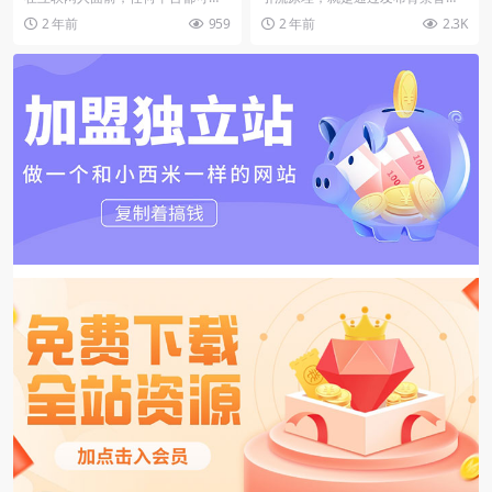
定300+创业粉
引流，B站也不例外，它除了可以追
带点伤感、痛苦感觉的视频，故意
2 年前
959
2 年前
2.3K
剧、学习之外，也可...
制造焦虑，刺激赚钱欲...