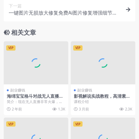
下一篇
一键图片无损放大修复免费Ai图片修复增强细节工
具【在线工具】
相关文章
VIP
VIP
副业赚钱
副业赚钱
海绵宝宝格斗对战无人直播，
影视解说实战教程，高清素材
无脑玩法，简单上手，日入50
获取+节奏剪辑+字幕排版，零
简介：现在无人直播非常火爆，通
课程介绍
0+
基础快速上手
过软件识别弹幕和礼物，释放游戏
2 年前
1.3K
3 月前
2.3K
技能，挂着电脑就能疯...
VIP
VIP