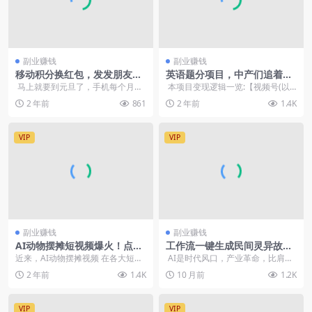
副业赚钱
副业赚钱
移动积分换红包，发发朋友圈
英语题分项目，中产们追着你
就能轻松日赚500+
掏钱，名利双收
马上就要到元旦了，手机每个月充
本项目变现逻辑一览:【视频号(以
的话费都会被转化为积分，只要你
及抖音、小红书等)发作品引流家长
2 年前
861
2 年前
1.4K
充了话费...
粉】...
VIP
VIP
副业赚钱
副业赚钱
AI动物摆摊短视频爆火！点赞
工作流一键生成民间灵异故事
轻松破20W，揭秘高流量玩
视频
近来，AI动物摆摊视频 在各大短视
AI是时代风口，产业革命，比肩第
法！【飞书文档】
频平台爆火，许多创作者通过这个
一次第二次工业革命，创造价值将
2 年前
1.4K
10 月前
1.2K
玩法轻松收获数十...
会远超...
VIP
VIP