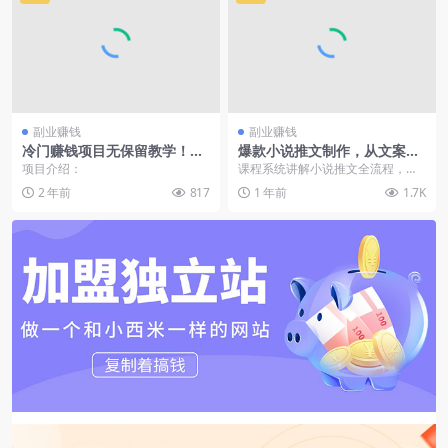
副业赚钱
副业赚钱
冷门赚钱项目无保留教学！独
爆款小说推文制作，从文案浓
家引流技术，无脑操作！小白
缩到素材处理，视频剪辑发布
项目介绍：
课程系统讲解小说推文全流程，涵
也能月入5万+！
全流程解析
盖账号准备、版权申请、文案创
2 年前
817
1 年前
1.7K
作、素材处理、视频剪辑...