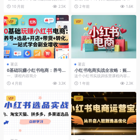
+自动变现
到学会
程02. 注册开店课程03. 矩阵...
何规避笔记违规风险14-客服系统的
10 月前
2.5K
2 年前
1.6K
具体设置1...
VIP
VIP
署店
署店
0基础玩赚小红书电商：养号
小红书电商实战全攻略：账号
+选品+开店+带货+转化，从开
打造、内容创作、流量获取与
一、课程内容简介
这个小红书实战训练营课程内容非
店到出单赚钱闭环
直播带货详解
常全面，从账号打造、电商玩法、
4 月前
3.3K
1 年前
2.3K
内容创作、流量获取、...
VIP
VIP