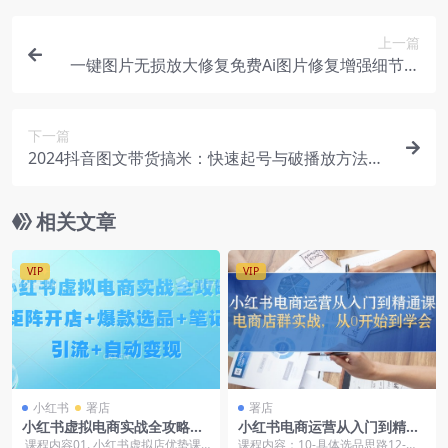
上一篇
一键图片无损放大修复免费Ai图片修复增强细节工
具【在线工具】
下一篇
2024抖音图文带货搞米：快速起号与破播放方法，
助力销量飙升，月售五位数
相关文章
VIP
VIP
小红书
署店
署店
小红书虚拟电商实战全攻略：
小红书电商运营从入门到精通
矩阵开店+爆款选品+笔记引流
课，电商店群实战，从0开始
课程内容01. 小红书虚拟店优势课
课程内容：10-具体选品思路12-如