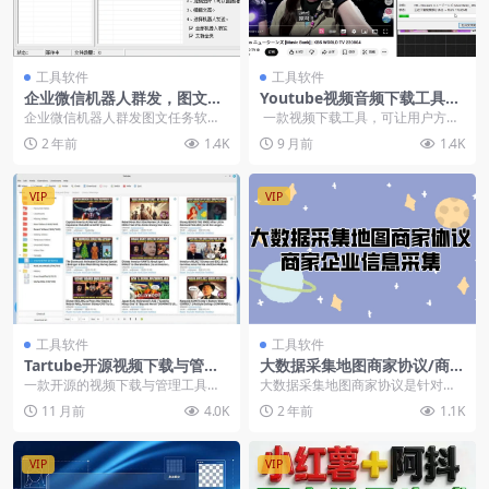
工具软件
工具软件
企业微信机器人群发，图文任
Youtube视频音频下载工具，
务软件（EXE成品+软件源码）
支持4K画质自动解析嗅探
企业微信机器人群发图文任务软件
一款视频下载工具，可让用户方便
PC版
（EXE成品+软件源码）PC版 会员
地从YouTube等视频网站下载视
2 年前
1.4K
9 月前
1.4K
可...
频。...
VIP
VIP
工具软件
工具软件
Tartube开源视频下载与管理
大数据采集地图商家协议/商家
工具
企业信息采集
一款开源的视频下载与管理工具主
大数据采集地图商家协议是针对百
要用于从多个视频网站（如 YouTub
度地图、高德地图、腾讯地图、搜
11 月前
4.0K
2 年前
1.1K
e、Twit...
狗地图、天地图、36...
VIP
VIP