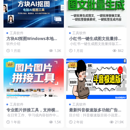
工具软件
工具软件
方块AI抠图Windows本地工
小红书一键生成图文批量排版
具，单张批量抠图证件照制作
工具，一键生成爆款图文适配
软件介绍
小红书一键生成图文批量排版工
排版打印
多平台矩阵号高效产出
具，专为自媒体创作者、电商运营
1 月前
1.3K
1 月前
842
及矩阵号操...
VIP
VIP
工具软件
工具软件
专业图片拼接工具，支持横向
最新抖音极速版多功能广告掘
纵向多图排版，高效拼图解决
金助手，单机一天15+【去卡
在日常工作、学习或内容创作中，
目介绍：抖音极速版目前小说里有
方案
密版本】
图片拼接几乎是每个人都会遇到的
双红包雨，单广告2000，金币1万
1 年前
1.5K
2 年前
21.9K
需求。不...
比1，脚本自动看...