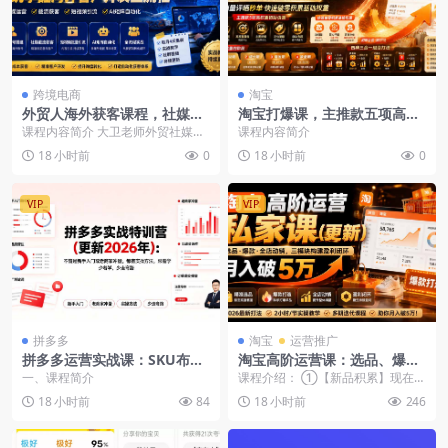
跨境电商
淘宝
外贸人海外获客课程，社媒账
淘宝打爆课，主推款五项高权
号运营AI矩阵玩法，系统掌握
重初始设置，改销量评晒秒单
课程内容简介 大卫老师外贸社媒获
课程内容简介
海外客户开发全流程
快速破零积累基础权重
客独家训练营持续更新至6月，系统
18 小时前
0
18 小时前
0
讲解海外社媒账号...
VIP
VIP
拼多多
淘宝
运营推广
拼多多运营实战课：SKU布局
淘宝高阶运营课：选品、爆
神图制作强付费起量微付费高
款、全店动销，三模块构建盈
一、课程简介
课程介绍： ①【新品积累】现在主
投产无限秒杀冷启动
利闭环，月入破5万
流的控成本和最大化，应该用于哪
18 小时前
84
18 小时前
246
些产品效果更好。 ...