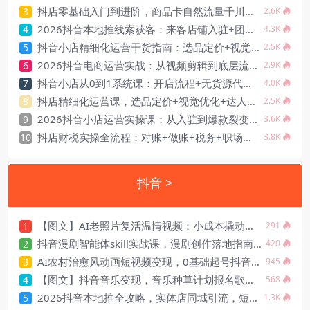
抖店零基础入门到进阶，商品卡自然流量千川全域爆款短视频带货
3
2.6K
2026抖音本地推线索获客：来客店铺入驻+团购搭建+人群定向，解决空耗零曝光转化差等问题
4
4.3K
抖音小店精细化运营干货指南：选品定价+视觉优化+达人合作+千川投放，系统提升店铺能力
5
2.5K
2026抖音电商运营实战：从视频剪辑到底层流量逻辑，全方位打造爆款内容实操起号
6
2.9K
抖音小店从0到1系统课：开店流程+无货源代销自有货源三大模式，快速跑通抖店全链路
7
4.0K
抖店精细化运营课，选品定价+视觉优化+达人合作+千川投放，系统提升店铺能力(更新5月)
8
2.5K
2026抖音小店运营实操课：从入驻到爆款裂变，拆解拼上抖+1688铺货全流程
9
3.6K
抖店财税实操全流程：对账+做账+税务+职场进阶，专为抖店财税从业者打造
10
3.8K
抖音 >
【图文】AI老照片复活温情视频：小成本撬动情感流量
1
291
抖音漫剧智能体skill实战课，漫剧创作落地指南，免抽卡工作流配套全套提示词素材
2
420
AI农村治愈风动画短视频变现，0基础起号抖音伙伴计划精选涨粉
3
945
【图文】抖音音乐变现，音乐种草计划报名歌单挂链接，顺手赚点零花钱
4
568
2026抖音本地推全攻略，实体店同城引流，短视频直播精准投放低成本获客
5
1.3K