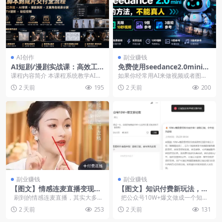
AI创作
副业赚钱
AI短剧/漫剧实战课：高效工
免费使用seedance2.0mini的
作流+AI审美+爆款拆解+文案
方法，不能真人，可以无限10
课程内容简介 本课程系统教学AI短
如果你经常用AI来做视频或者图片
角色场景分镜+LibTV进阶+站
秒视频，9图+3音频参考
剧/漫剧从脚本构思到成片交付的全
估计都会头疼积分不够，还没用两
2 天前
195
2 天前
200
位控制，从脚本到成片交付全
流程标准作业法...
下，就没了搞得还以...
流程
副业赚钱
副业赚钱
【图文】情感连麦直播变现的
【图文】知识付费新玩法，整
两条野路子
理公众号爆文也能赚钱，有人
刷到的情感连麦直播，其实大多都
把公众号10W+爆文做成一个知识
收入2万+
是按剧本演的第一种变现路子...
库，直接标价99块卖订阅...
2 天前
253
2 天前
131