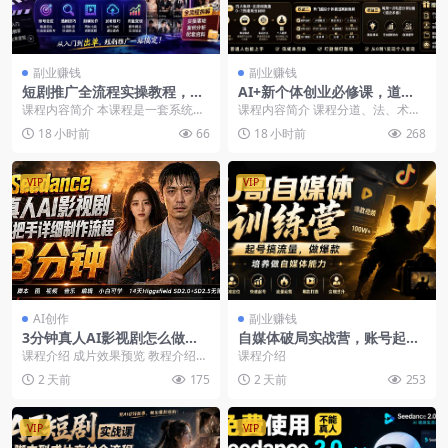
副业赚钱
副业赚钱
短剧推广全流程实操教程，账
AI+新个体创业必修课，道法
号定位选剧剪辑发布技巧，零
术器，商业逻辑+小红书流量+
课程内容简介 本课程是一套系统化
课程内容简介 课程分道、法、术、
基础也能快速上手出单
AI智能体，低成本打造个人变
的短剧推广“发行人计划”实操教程，
器四大板块搭建新个体完整商业闭
18 小时前
66
18 小时前
268
现小生意全套教学
专为零基础或初...
环。道拆解商业底层...
VIP
VIP
AI创作
副业赚钱
3分钟真人AI影视剧怎么做？S
自媒体破局实战营，账号起号
D 2.0手把手完整制作流程，H
流量获取爆款内容流量运营从
课程介绍 成片效果预览 教程介绍与
课程介绍
iggsfield 14天SD 2.0/2.5无
0-1完整路径
14天优惠 AI追光短剧工坊 选择题材
2 天前
175
2 天前
253
限生成
与生成剧...
VIP
VIP