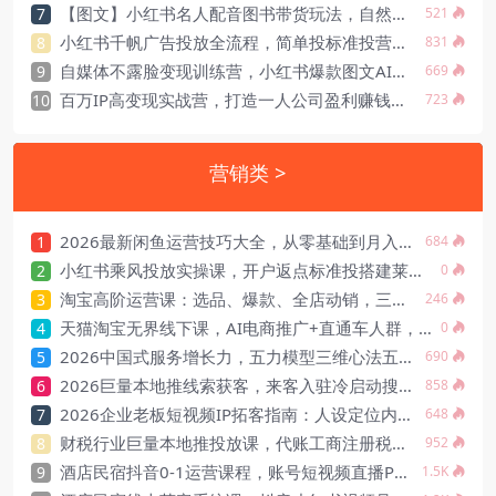
【图文】小红书名人配音图书带货玩法，自然流出单，女性用户高价书不敏感
7
521
小红书千帆广告投放全流程，简单投标准投营销目标推广场景出价定向计划优化
8
831
自媒体不露脸变现训练营，小红书爆款图文AI创作，无成本开店私域引流直播带货
9
669
百万IP高变现实战营，打造一人公司盈利赚钱，全平台引流私域转化批量成交
10
723
营销类 >
2026最新闲鱼运营技巧大全，从零基础到月入过万，卖货准备、链接搭建到选品定价
1
684
小红书乘风投放实操课，开户返点标准投搭建莱卡定向，新店建模撬动笔记自然流量
2
0
淘宝高阶运营课：选品、爆款、全店动销，三模块构建盈利闭环，月入破5万
3
246
天猫淘宝无界线下课，AI电商推广+直通车人群，全套PPT+SOP思维导图资料包
4
0
2026中国式服务增长力，五力模型三维心法五步实操价值传递
5
690
2026巨量本地推线索获客，来客入驻冷启动搜索广告爆款素材
6
858
2026企业老板短视频IP拓客指南：人设定位内容搭建爆款文案镜头引导，打通公域引流私域成交完整获客链路
7
648
财税行业巨量本地推投放课，代账工商注册税务筹划ToB获客
8
952
酒店民宿抖音0-1运营课程，账号短视频直播POI榜单搜索SEO本地推全流程落地实操
9
1.5K