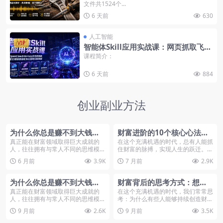
文件共1524个...
头，锤子工具等，中文分类
6 天前
630
人工智能
VIP
智能体Skill应用实战课：网页抓取飞书
表格生图拆解脚本
课程简介：
6 天前
884
创业副业方法
为什么你总是赚不到大钱？
财富进阶的10个核心心法：
这24种富人思维，你具备几
真正会赚钱的人，都在这样
真正能在财富领域取得巨大成就的
在这个充满机遇的时代，总有人能抓
人，往往拥有与常人不同的思维模
住财富的脉搏，实现人生的跃迁。仔
种？
思考
式。这些思维并不复杂...
细观察那些白手起...
6 月前
3.9K
7 月前
2.9K
为什么你总是赚不到大钱？
财富背后的思考方式：想赚
这24种富人思维，你具备几
大钱的人具备的12种关键认
真正能在财富领域取得巨大成就的
在这个充满机遇的时代，我们常常思
人，往往拥有与常人不同的思维模
考：为什么有些人能够持续创造财
种？
知
式。这些思维并不复杂...
富，而大多数人却始...
9 月前
2.6K
9 月前
3.5K