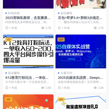
职场技能
副业赚钱
2025剪辑私教班，含直播课教
豆包+即梦3.0+剪映3步搞定古
学，快速剪辑爆款作品技巧
人蹦迪爆款视频
内部课包含多种教程及玩法，有纯
一、魔性内容核心玩法与工具组合
音频视频剪辑教程、影视带货视频
近期 “古人蹦迪” 类短视频在抖音、
1 年前
2.7K
1 年前
2.7K
加素材新玩法，还有内...
快手等平台爆发...
VIP
VIP
副业赚钱
文案写作
K12教育打粉玩法，一单收入6
2025自媒体实战营，Deepsee
0-200，四大平台同步操作引
k、即梦 AI、Midjourney系
今天给大家分享一个比较有意思的
这套AI课程真挺实用！先导课帮你
爆流量
统教程及案例实操
项目，就是标题这个，K12教育，
搞定注册难题，还教你解决语言障
1 年前
2.6K
1 年前
2.4K
很多人应该都听说过...
碍。Deepsee...
VIP
VIP