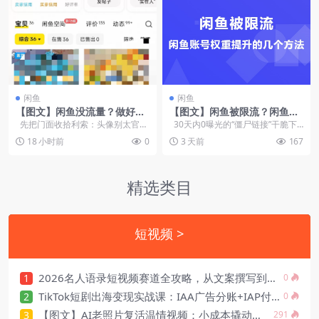
闲鱼
闲鱼
【图文】闲鱼没流量？做好这
【图文】闲鱼被限流？闲鱼账
3点，店铺基础设置养号权重
号权重提升的几个方法
先把门面收拾利索：头像别太官
30天内0曝光的“僵尸链接”干脆下
流量优化
方，做杂货铺就用真实人像或卡...
架，它们会拉低整个账号...
18 小时前
0
3 天前
167
精选类目
短视频 >
2026名人语录短视频赛道全攻略，从文案撰写到声音克隆部署，系统掌握涨粉变现双赢制作技术
1
0
TikTok短剧出海变现实战课：IAA广告分账+IAP付费变现+账号搭建+平台规则+回款全流程
2
0
【图文】AI老照片复活温情视频：小成本撬动情感流量
3
291