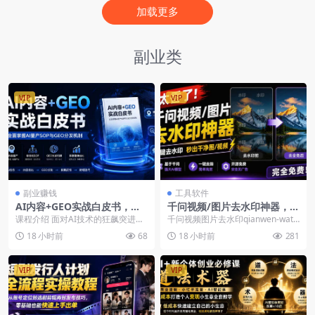
加载更多
副业类
VIP
VIP
副业赚钱
工具软件
AI内容+GEO实战白皮书，全
千问视频/图片去水印神器，一
面掌握AI量产SOP与GEO分发
键搞定水印，本地完全免费，
课程介绍 面对AI技术的狂飙突进，
千问视频图片去水印qianwen-wate
机制（PDF文档）
浏览器拓展插件
站在生产力跃升的拐点，我们更愿
rmark-remover是一款基于A...
18 小时前
68
18 小时前
281
抛出一个积极的论...
VIP
VIP