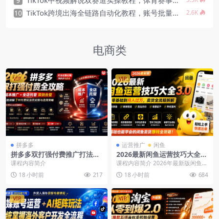
9
TikTok跨境出海全链路自动化教程，账号批量注册AI起号选品变现，从流量获取到留量转化完整闭环
10
2.6K
电商类
VIP
VIP
拼多多
运营推广
闲鱼
拼多多双打强付费推广打法，
2026最新闲鱼运营技巧大全，
成本推广+全店托管，系统讲
从零基础到月入过万，卖货准
课程内容简介
课程内容简介 2026年最新版闲鱼运
解7种付费玩法优劣势与选择
备、链接搭建到选品定价
营实战教程，是一套系统化、手把
18 小时前
217
18 小时前
684
策略
手教学的闲鱼卖...
VIP
VIP