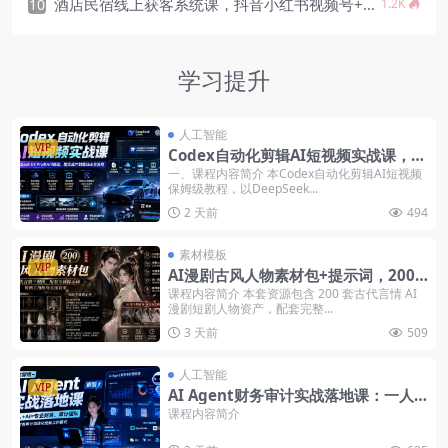
酒店民宿线上获客系统课，抖音小红书视频号+账号起号+爆款选题+直播落地+店铺运营+投流
10
1.2K
学习提升
人工智能
VIP
Codex自动化剪辑AI短视频实战课，D
eepSeek V4 Pro模型，封装Skill+文
一、课程内容简介 本Codex自动化剪辑AI短视频
保姆级教程，以DeepSeek...
生图+图生视频全流程
2 天前
494
素材模板
VIP
AI漫剧古风人物素材包+提示词，200
套古代言情三视图，配套专属提示词短
课程内容简介 本套资源包含 200 套古代言情 AI
漫剧短剧人物资产，配套完整...
剧主角配角直接套用
3 天前
509
人工智能
VIP
AI Agent财务审计实战落地课：一人+
AI打造专业团队，解锁财务审计自动化
课程内容简介
全新工作模式