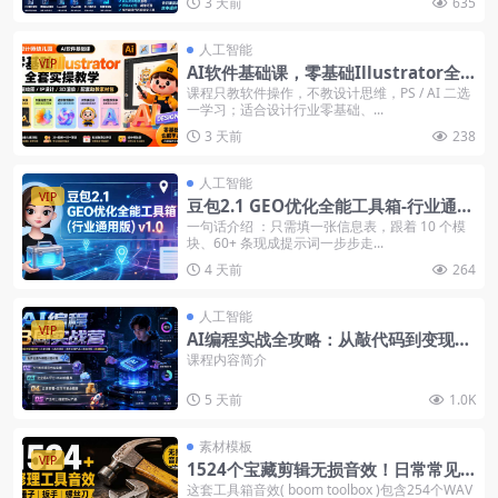
3 天前
635
人工智能
VIP
AI软件基础课，零基础Illustrator全
套实操，矢量绘图IP3D渲染配套素材
课程只教软件操作，不教设计思维，PS / AI 二选
一学习；适合设计行业零基础、...
包
3 天前
238
人工智能
VIP
豆包2.1 GEO优化全能工具箱-行业通用
版v1.0（飞书文档）
一句话介绍 ：只需填一张信息表，跟着 10 个模
块、60+ 条现成提示词一步步走...
4 天前
264
人工智能
VIP
AI编程实战全攻略：从敲代码到变现交
付，开发环境+练手项目+商业闭环+跨
课程内容简介
越盈利
5 天前
1.0K
素材模板
VIP
1524个宝藏剪辑无损音效！日常常见
工具音效包，含扳手、剪刀、锯, 泵, 斧
这套工具箱音效( boom toolbox )包含254个WAV