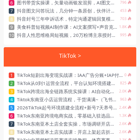
图书带货实操课，矢量动画银发混剪，AI图文封面文案，0粉开橱窗
6
796
抖音图文问答玩法，几分钟一条原创，伙伴计划+橱窗带货轻松变现
7
453
抖音封号三年申诉话术，特定沟通逻辑回复模板打动审核（飞书文档）
8
703
美食科普短视频AI制作课：AI文案撰写+声音克隆+配音剪辑+精选独家+零实拍+成片变现
9
1.8K
抖音人性思维格局短视频，20万粉博主亲授封面字幕AI提示词带货变现
10
995
TikTok >
TikTok短剧出海变现实战课：IAA广告分账+IAP付费变现+账号搭建+平台规则+回款全流程
1
0
TikTok从0到1运营全流程，平台认知环境搭建账号定位选品商品卡优化运营大促营销工具
2
825
TikTok跨境出海全链路系统实操课：AI自动化内容，批量矩阵起号，蓝海选品回款-2026年7月
3
2.0K
Tiktok东南亚小店运营流程，干货满满~（飞书文档）
4
963
2026TikTok起号环境搭建全流程+新号7天养号手册（PDF文档）
5
2.4K
TikTok东南亚跨境电商实战，零基础入驻选品店铺后台妙手ERP商品发布
6
1.3K
TikTok东南亚本土店全套实操，市场调研开店筹备产品上架起店折扣发货
7
2.6K
TikTok东南亚本土店实战课：开店上架起店折扣发货体验分广告投放到变现
8
2.6K
TikTok中视频解说双赛道实操教程，体育赛事热点撬动自然流量，温情文案收割高完播
3.3K