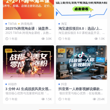
TikTok
跨境电商
淘宝
2025Tk跨境淘金课：涵盖养
淘宝虚拟项目8.0：选品/上架/
号、剪辑、店铺注册到选品、
优化/发货/干预/测品/分析/矩
2025 TikTok 跨境淘金课程，从数
淘宝虚拟项目 8.0 课程涵盖开店、
定价、营销等
阵放大收益
据增长与痛点分析入手，涵盖账号
违规、选品、上架、优化、发货、
1 年前
3.9K
1 年前
1.9K
注册、养...
干预、测品和分...
VIP
VIP
AI创作
抖音
3 分钟 AI 生成战损风美女视
抖音第一人称影视解说爆款攻
频！零成本涨粉
略，AI文案3步起号法【飞书
项目核心优势与流量密码近期「战
项目背景与核心优势：在短视频内
文档教程】
损风美女」短视频在抖音、快手等
容同质化严重的当下，第一人称影
1 年前
1.5K
1 年前
20.4K
平台爆发式传播，单条...
视解说凭...