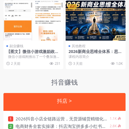
VIP
副业赚钱
其他教程
【图文】微信小游戏激励政策
2026新商业思维全体系：思维
放大招，开发者分成飙到80%
破局财商进阶周期趋势创业落
微信小游戏刚推出了一个叠加激励
课程内容简介
地
政策，分成天花板直接拉到8...
2 天前
231
3 天前
1.0K
抖音赚钱
抖店 >
2026抖音小店全链路运营，无货源铺货精细化选品千川投流短视频带货
1
1.1K
电商财务全套实操课：抖店淘宝拼多多小红书，店铺取数+记账+报税一站式解决
2
2.8K