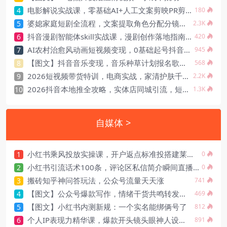
电影解说实战课，零基础AI+人工文案剪映PR剪辑发布全流程
4
180
婆媳家庭短剧全流程，文案提取角色分配分镜视频生成剪辑，多种变现方式
5
2.3K
抖音漫剧智能体skill实战课，漫剧创作落地指南，免抽卡工作流配套全套提示词素材
6
420
AI农村治愈风动画短视频变现，0基础起号抖音伙伴计划精选涨粉
7
945
【图文】抖音音乐变现，音乐种草计划报名歌单挂链接，顺手赚点零花钱
8
568
2026短视频带货特训，电商实战，家清护肤千川素材体系136套案例全套
9
2.2K
2026抖音本地推全攻略，实体店同城引流，短视频直播精准投放低成本获客
10
1.3K
自媒体 >
小红书乘风投放实操课，开户返点标准投搭建莱卡定向，新店建模撬动笔记自然流量
1
0
小红书引流话术100条，评论区私信简介瞬间直播避限流（Excel文档）
2
0
搬砖知乎神问答玩法，公众号流量天天涨
3
741
【图文】公众号爆款写作，情绪干货共鸣转发算法推荐
4
469
【图文】小红书内测新规：一个实名能绑俩号了
5
812
个人IP表现力精华课，爆款开头镜头眼神人设故事情绪调动口播表达技巧低粉变现
6
891