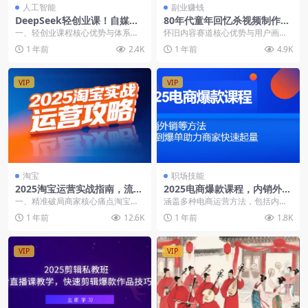
人工智能
副业赚钱
DeepSeek轻创业课！自媒体
80年代童年回忆杀视频制作指
定位与AI应用实战指南
南！3步打造爆款内容+矩阵变
一、轻创业课程核心优势与体系架
怀旧内容赛道核心优势与用户画像
现攻略
构DeepSeek 轻创业课程融合视频
针对 35-45 岁的 80 后群体，以农
1 年前
2.4K
1 年前
4.9K
课与直播课，...
村小院、...
VIP
VIP
淘宝
职场技能
2025淘宝运营实战指南，流量
2025电商爆款课程，内销外销
提升与转化优化全攻略
等方法，从0到爆单助力商家
一、精准破局商家核心痛点淘宝商
涵盖多种电商运营方法，包括内销
快速起量
家面临的十大运营困境，本质是流
内购法、基销老带新、达摩盘3同测
1 年前
12.6K
1 年前
1.8K
量结构失衡与转化链路...
试、推广起量法、爆...
VIP
VIP