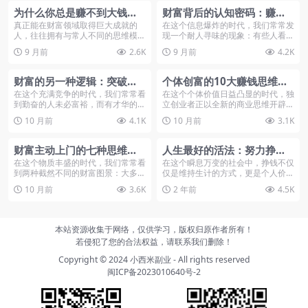
为什么你总是赚不到大钱？
财富背后的认知密码：赚大
这24种富人思维，你具备几
钱的人具备的7种顶级思维
真正能在财富领域取得巨大成就的
在这个信息爆炸的时代，我们常常发
人，往往拥有与常人不同的思维模
现一个耐人寻味的现象：有些人看似
种？
式。这些思维并不复杂...
轻松地积累着财富...
9 月前
2.6K
9 月前
4.2K
财富的另一种逻辑：突破认
个体创富的10大赚钱思维模
知局限的十四条法则
型
在这个充满竞争的时代，我们常常看
在这个个体价值日益凸显的时代，独
到勤奋的人未必富裕，而有才华的人
立创业者正以全新的商业思维开辟属
也可能困于贫穷。...
于自己的财富版图...
10 月前
4.1K
10 月前
3.1K
财富主动上门的七种思维：
人生最好的活法：努力挣
从追逐财富到吸引财富的蜕
钱，活出自由与尊严
在这个物质丰盛的时代，我们常常看
在这个瞬息万变的社会中，挣钱不仅
到两种截然不同的财富图景：大多数
仅是维持生计的方式，更是个人价值
变
人奔波劳碌却始终...
和尊严的体现。我...
10 月前
3.6K
2 年前
4.5K
本站资源收集于网络，仅供学习，版权归原作者所有！
若侵犯了您的合法权益，请联系我们删除！
Copyright © 2024
小西米副业
- All rights reserved
闽ICP备2023010640号-2