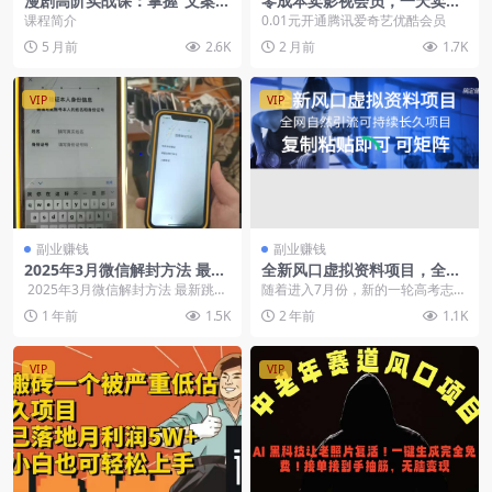
漫剧高阶实战课：掌握“文案+
零成本卖影视会员，一天卖出
AI视频+运营”的闭环能力，快
上百单，轻松日入四位数
课程简介
0.01元开通腾讯爱奇艺优酷会员
速批量产出高质量漫剧短视频
5 月前
2.6K
2 月前
1.7K
VIP
VIP
副业赚钱
副业赚钱
2025年3月微信解封方法 最新
全新风口虚拟资料项目，全网
跳辅助核对技术【图片文字教
自然引流可持续长久项目，可
2025年3月微信解封方法 最新跳辅
随着进入7月份，新的一轮高考志愿
程有时效】
矩阵，日入过千
助核对技术 3月最新微...
填报已经开始。据统计每年有一千
1 年前
1.5K
2 年前
1.1K
多万准大学生填报志...
VIP
VIP