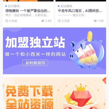
副业赚钱
副业赚钱
得物搬砖 一个被严重低估的长
中老年风口项目，AI黑科技让
久项目 一单30—300+ 实操已
老照片复活制作爆款视频，多
简介：说起得物搬砖，大家应该都
---------------项目介绍：
落地 月…
种变现方式
不陌生，就是利用主流平台，如淘
2 年前
1.2K
2 月前
1.9K
宝京东唯品会拼多多抖...