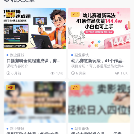
VIP
VIP
副业赚钱
副业赚钱
口播剪辑全流程速成课，剪映
幼儿赛道新玩法，41个作品狂
双平台+博主案例拆解，学完
揽144万赞，小白也可上手
课程内容简介
项目介绍：育儿赛道居然能做到41
独立出片效率提升3倍
条作品144.4w赞，而且全程小白操
6 月前
1.4K
6 月前
1.6K
作！当下幼儿...
VIP
VIP
副业赚钱
副业赚钱