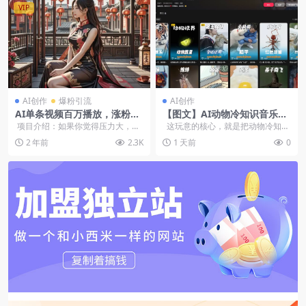
VIP
AI创作
爆粉引流
AI创作
AI单条视频百万播放，涨粉破
【图文】AI动物冷知识音乐视
万，可矩阵操作
频：俩小时搞定爆款涨粉号
项目介绍：如果你觉得压力大，每
这玩意的核心，就是把动物冷知识
月固定工资不够开支，每天时间充
塞进歌词里，配上一段AI生...
2 年前
2.3K
1 天前
0
足想发展...