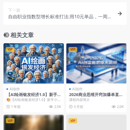
下一篇
自由职业指数型增长标准打法:用10元单品，一周引
流5000+新用户，撬动近50万收益（飞书教程）
相关文章
VIP
VIP
AI创作
AI创作
【AI绘画银发经济1.0】新手
2026商业思维开窍加爆单直播
小白保姆级教程，接单接到手
间加同城抢客，一套课打通IP
🎨【AI绘画银发经济1.0】新手小白
课程内容简介
软，月入1万！
打造直播增长门店引流
保姆级教程，接单接到手软，月入1
1 年前
2.5K
3 月前
2.0K
万！在自媒体...
VIP
VIP