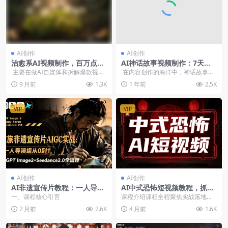
AI创作
AI创作
治愈系AI视频制作，百万点赞
AI神话故事视频制作：7天涨
的AI花朵生成（飞书文档教
粉500+，小白轻松变现
主要在做AI自媒体和拆解爆款视频
在内容创作的海洋中，神话故事一
程）
方面当代人的压力大是共识，治愈
直是一个永恒的热点。从古老的
9 月前
1.3K
1 年前
2.5K
系的A...
《山海经》...
VIP
VIP
AI创作
AI创作
AI非遗宣传片教程：一人导演
AI中式恐怖短视频教程，抓住
组零基础掌握短片制作，GPT
恐怖氛围流量红利，条条爆款
一、课程核心引言
课程介绍课程全程聚焦实战落地，
Image2+Seedance2.0全流程
从AI工具选型、中式恐怖素材生
2 月前
2.6K
4 月前
1.6K
成，到氛围营造、剪辑...