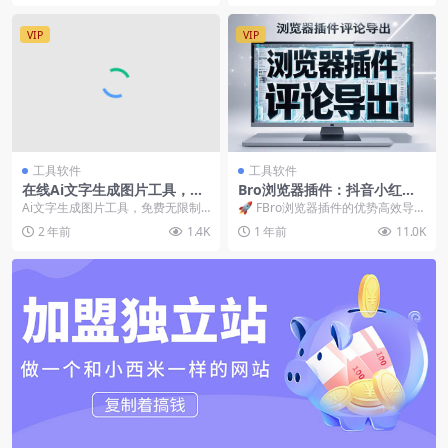
VIP
VIP
工具软件
工具软件
在线Ai文字生成图片工具，免
Bro浏览器插件：抖音小红书
费无限制次数使用，输入文字
评论导出与拼多多商品数据解
Ai文字生成图片工具，免费无限制
🚀 FBro浏览器插件的优势高效导
描述，即可几秒内出图，速度
析的高效利器
次数使用，输入文字描述，即可几
出：一键导出抖音、小红书评论数
2 年前
1.4K
1 年前
11.0K
快捷！
秒内出图，速度快捷...
据，无需手动复制...