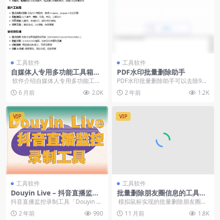
工具软件
工具软件
自媒体人专用多功能工具箱：
PDF水印批量删除助手
音视频剪辑、字幕去除、图片
软件介绍自媒体人专用多功能工具
PDF水印批量删除助手可以去除99.
美化、文本处理与编码工具
箱一个功能强大的全能桌面应用程
9%的PDF水印。例如：XObject水
6 月前
2.0K
2 年前
1.2K
序，集成...
印（...
VIP
VIP
工具软件
工具软件
Douyin Live – 抖音直播监控
批量删除朋友圈信息的工具PC
录制工具
版
抖音直播监控录制工具「Douyin Li
模拟鼠标实现的批量删除朋友圈信
ve」它可以自动化地监控指定的抖
息的工具 会员可免费获取全...
2 年前
990
11 月前
1.8K
音直播间...