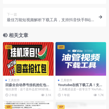
下一篇
最佳万能短视频解析下载工具，支持抖音快手B站小
红书，完全免费无广告
相关文章
VIP
VIP
工具软件
工具软件
回森全自动养号挂机抢红包项
Youtube在线下载工具！支持
目，单号一天5-10+【自动脚
最高4K画质下载，支持多格
项目原理：这个是外边卖580的项
工具概述这是一款专注于 YouTube
本+使用教程】【已破解】
式、缩略图油管视频下载工具
目！！利用脚本进入回森直播间抢
视频下载的高性能在线工具，支...
2 年前
3.1K
1 年前
1.7K
【在线工具】
红包，脚本全自动抢...
VIP
VIP