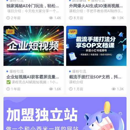
爆粉引流
副业赚钱
爆粉引流
独家揭秘AI冷门玩法，轻松引
外网爆火AI生成3D漫画视频制
精准粉，零基础友好
作教学，流量暴涨快速起号涨
项目介绍：今天给大家分享一个超
课程介绍：手把手教你用AI制作3D
粉
赞的引流方法 ——2024 年最新创
漫画视频，看完就能学会，需要用
2 年前
1.4K
8 月前
1.9K
富...
到MJ！&nbs...
VIP
VIP
爆粉引流
爆粉引流
企业短视频AI获客霸屏流量线
截流手搓打法SOP文档，抖音
上视频课
小红书视频号精准截流低成本
✅ 课程亮点AI赋能短视频：1小时
课程介绍
高转化（飞书文档）
产出100条内容，效率提升10倍精
1 年前
1.6K
1 月前
1.3K
准获客：6步...