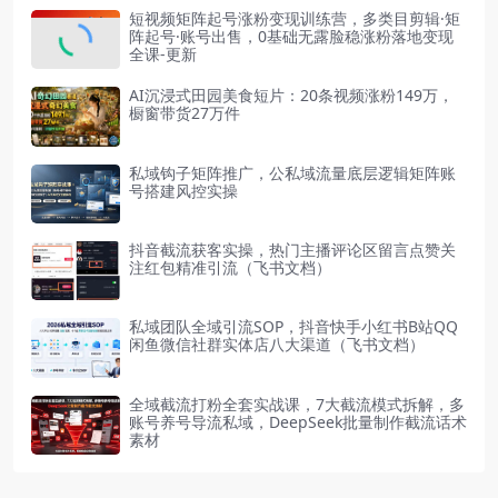
短视频矩阵起号涨粉变现训练营，多类目剪辑·矩
阵起号·账号出售，0基础无露脸稳涨粉落地变现
全课-更新
AI沉浸式田园美食短片：20条视频涨粉149万，
橱窗带货27万件
私域钩子矩阵推广，公私域流量底层逻辑矩阵账
号搭建风控实操
抖音截流获客实操，热门主播评论区留言点赞关
注红包精准引流（飞书文档）
私域团队全域引流SOP，抖音快手小红书B站QQ
闲鱼微信社群实体店八大渠道（飞书文档）
全域截流打粉全套实战课，7大截流模式拆解，多
账号养号导流私域，DeepSeek批量制作截流话术
素材