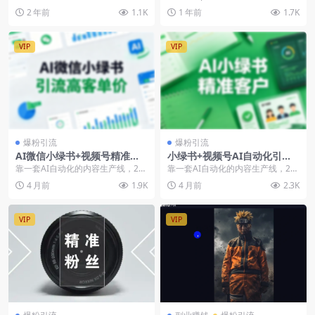
等多方面内容
章】轻松日引300+创业粉，卖项目
2 年前
1.1K
1 年前
1.7K
月入10w...
VIP
VIP
爆粉引流
爆粉引流
AI微信小绿书+视频号精准引
小绿书+视频号AI自动化引
流高客单粉，引流技巧+变现
流：2个月获1112个高客单粉
靠一套AI自动化的内容生产线，2个
靠一套AI自动化的内容生产线，2个
方式（飞书文档教程）
签单5.9w（飞书文档教程）
月在小绿书+视频号引流1112个精
月在小绿书+视频号引流1112个精
4 月前
1.9K
4 月前
2.3K
准高客单粉，...
准高客单粉，...
VIP
VIP