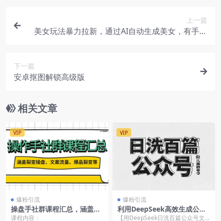
上一篇
美女玩法暴力拉新，通过AI自动生成美女，有手就
会，平台流量扶持
下一篇
安卓抠图解锁高级版
相关文章
VIP
VIP
爆粉引流
爆粉引流
操盘手社群课程汇总，涵盖裂
利用DeepSeek高效生成公众
变操盘、文案流量、爆品裂变
号文章，轻松吸引300+创业粉
课程内容：
【用DeepSeek日洗百篇公众号文