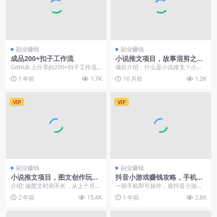
副业赚钱
副业赚钱
成品200+扣子工作流
小说推文项目，故事混剪之手
机混剪+AI图
GitHub 上分享的200+扣子工作流
项目介绍：什么是小说推文？小说
扣子空间工作流 &nbs...
推文是一种以小说内容为核心，在
1 年前
1.7K
10 月前
1.2K
短视频平台上制作和推...
VIP
VIP
副业赚钱
副业赚钱
小说推文项目，图文创作玩
抖音小游戏赚钱攻略，手机操
法，新手10天挣3000
作轻松日入500+
介绍: 做图文时间不长，从上个月中
一部手机即可操作，靠抖音小游
下旬开始，十天就有 3000 元收
戏，日入500＋，尝试一下你也可
2 年前
15.4K
1 年前
2.8K
入。 最初用...
以