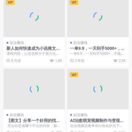
VIP
VIP
副业赚钱
副业赚钱
新人如何快速成为小说推文大
一单9.9，一天到手5000+，不
佬
挑人，小白当天上手，制作作
课程内容：心态选择大于努力先模
一单9.9，一天到手5000+，不挑
品只需1分钟
仿，再超越复制，放大定目标最后
人，小白当天上手，制作作品只需1
8 月前
1.4K
2 年前
2.5K
的祝福 ...
分钟
VIP
副业赚钱
副业赚钱
【图文】分享一个好用的找关
AI治愈萌宠视频制作与变现全
键词的简单方法
攻略，新手快速入门指南
无论你是做哪个平台的内容，都需
在短视频流量争夺白热化的当下，
要找平台最近的热门内容，找到
情感治愈类萌宠内容正成为平台新