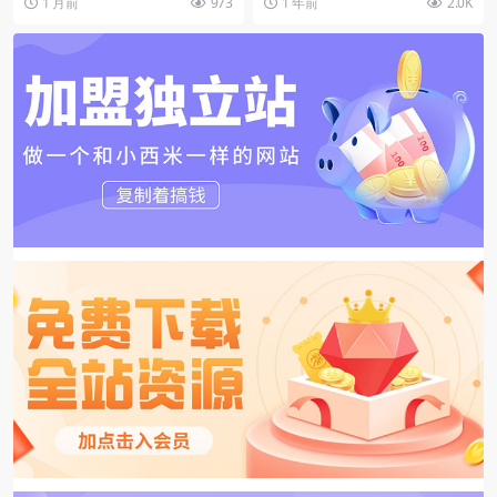
1 月前
973
1 年前
2.0K
了，然后仿...
宠。通过 AI 技术...