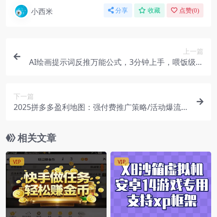
小西米
分享
收藏
点赞(
0
)
上一篇
AI绘画提示词反推万能公式，3分钟上手，喂饭级教
程（飞书文档教程）
下一篇
2025拼多多盈利地图：强付费推广策略/活动爆流/
自然流量获取系统(7月更新)
相关文章
VIP
VIP