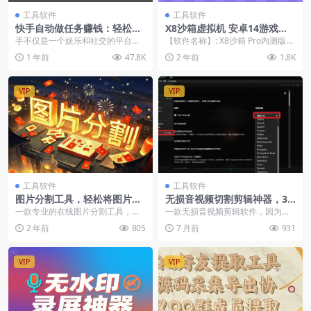
工具软件
工具软件
快手自动做任务赚钱：轻松赚
X8沙箱虚拟机 安卓14游戏专
金币，高效养号全攻略
用 支持xp框架
手不仅是一个娱乐和社交的平台，
【软件名称】: X8沙箱 Pro内测版
更是一个可以轻松赚取金币的“宝藏
【软件大小】: 1.6G 【软件版
1 年前
47.8K
2 年前
1.8K
地”。今天，我们将...
本】:...
VIP
VIP
工具软件
工具软件
图片分割工具，轻松将图片切
无损音视频切割剪辑神器，3
割成网格布局【在线工具】
秒不到切割10G视频，速度快
一款专业的在线图片分割工具，可
一款无损音视频剪辑软件，因为出
到离谱
轻松将图片切割成网格布局，特别
色的无损及快速剪辑特点，它不同
2 年前
805
7 月前
931
适用于制作 Inst...
于市面上的传统剪辑软...
VIP
VIP