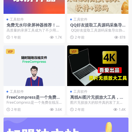
工具软件
工具软件
免费无水印录屏神器推荐！支
QQ好友提取工具源码采集导
持4K高清录制、麦克风摄像头
出协议QQ群成员提取软件+源
高质量的录屏工具成为了不少用户
QQ好友提取工具源码采集导出协
一体，适合各类场景
码【无使用教程】
的刚需。无论是录制教学课程、制
议QQ群成员提取软件+源码【无使
1 年前
1.7K
2 年前
878
作PPT讲解视频，还...
用教程...
VIP
VIP
工具软件
工具软件
FreeCompress是一个免费在
离线Ai图片无损放大工具，内
线压缩网站，随时随地压缩文
置腾讯开源模型，一键模糊图
FreeCompress是一个免费在线压
图片无损放大的软件真的发了太多
件，支持图像视频音频文档代
片变清晰
缩网站，帮助用户随时随地压缩文
太多了，很多都是用的腾讯的大模
2 年前
3.6K
2 年前
1.4K
码【在线工具】
件，目前F...
型，吾爱大神也打包了...