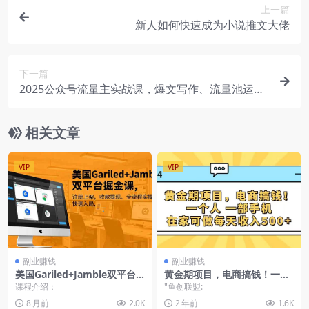
上一篇
新人如何快速成为小说推文大佬
下一篇
2025公众号流量主实战课，爆文写作、流量池运
营、多平台分发，新手日入千元月赚5万+更新11月
相关文章
VIP
VIP
副业赚钱
副业赚钱
美国Gariled+Jamble双平台
黄金期项目，电商搞钱！一个
掘金课，注册上架、收款提
人，一部手机，在家可做，每
课程介绍：
"鱼创联盟:
现、全流程实操，快速入局
天收入500+
8 月前
2.0K
2 年前
1.6K