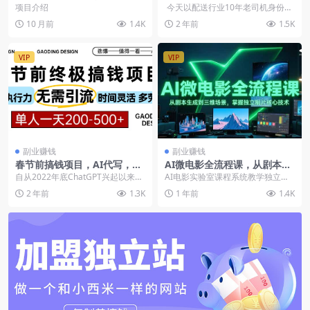
撸收益小项目，轻松日入200+
维权，赚取高额收益【飞书文
项目介绍
今天以配送行业10年老司机身份分
档】
享项目，分享一个主副业都可以去
10 月前
1.4K
2 年前
1.5K
做，高...
VIP
VIP
副业赚钱
副业赚钱
春节前搞钱项目，AI代写，纯
AI微电影全流程课，从剧本生
执行力项目，无需引流、时间
成到三维场景，掌握独立制片
自从2022年底ChatGPT兴起以来，
AI电影实验室课程系统教学独立制
灵活、多劳多得
核心技术
AI技术已经逐渐替代了许多人工工
作微电影全流程，涵盖AI剧本创
2 年前
1.3K
1 年前
1.4K
作，如编...
作、DALL·E/...