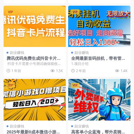
VIP
VIP
副业赚钱
副业赚钱
腾讯优码免费生成抖音卡片流
全网最新首码挂机，带有管道
程（文档教程）
收益，轻松日入1000+无上限
抖音卡片需要小号测试确保能收到
1.项目介绍
否则就还是得上园码跟账号权重有
1 年前
1.5K
2 年前
1.4K
关系就像...
VIP
VIP
副业赚钱
副业赚钱
2025年最新0成本微信小游戏
高客单小众蓝海，帮外卖骑手