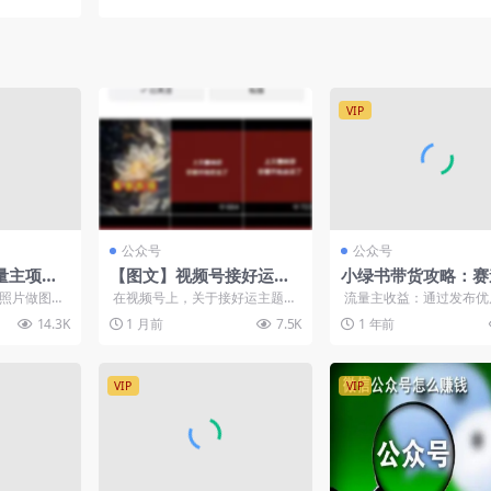
快
VIP
公众号
公众号
量主项
【图文】视频号接好运壁
小绿书带货攻略：赛
发布，单
纸视频，AI生成好运图一
择，选品技巧和作品
女照片做图文
在视频号上，关于接好运主题的
流量主收益：通过发布优
键成片批量制作流量猛
化，轻松月入过万
广告主的收
视频，流量也很大，以下面的这
容，吸引流量，平台会根
14.3K
1 月前
7.5K
1 年前
...
个账号为例，...
的曝光量和互动...
VIP
VIP