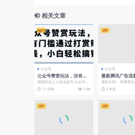
相关文章
VIP
VIP
公众号
公众号
公众号赞赏玩法，没有门
最新腾讯广告流
槛通过打赏赚钱，小白轻
目，公众号图文
用国外友人人设去起号 公众号除
项目介绍： 利用美
松搞钱
日收益400+
了做流量主，还有一种非常牛的
类公众号，赚公众号
11 月前
1.9K
2 年前
玩法就是做赞赏，我们今...
益，小程序取图软件，赚
VIP
VIP