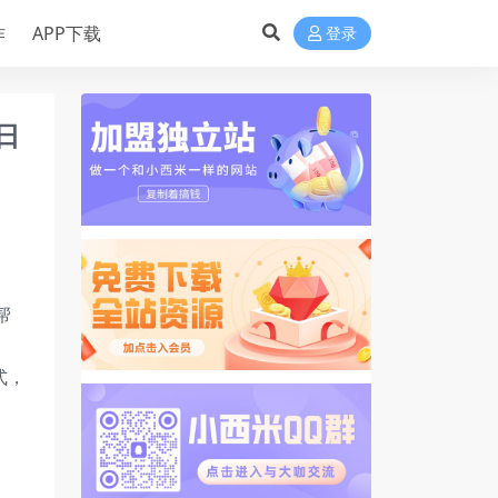
作
APP下载
登录
日
帮
式，