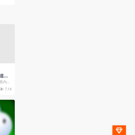
道选
优
质内
据内容
7.1K