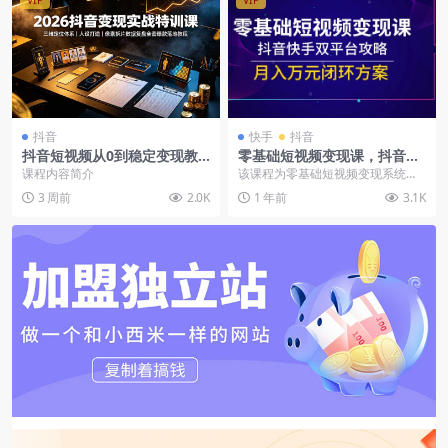
VIP
VIP
抖音
快手
抖音
抖音短视频从0到稳定变现教
零基础短视频变现课，抖音快
程，三维定位人设素材爆款脚
手双平台攻略，月入万元闭环
课程内容简介
该课程为零基础短视频变现系统教
本数据复盘
方案
程，覆盖抖音/快手双平台运营全流
3 周前
2.0K
1 年前
3.1K
程。核心内容包括：...