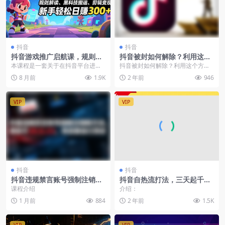
抖音
抖音
抖音游戏推广启航课，规则解
抖音被封如何解除？利用这个
读、黑科技搬运、剪辑变现，
方法秒解
本课程是一套关于在抖音平台进行
抖音被封如何解除？利用这个方法
新手轻松日赚300+
游戏推广的实战教程，旨在教授学
秒解利用抖音火山版XX版本进行解
8 月前
1.9K
2 年前
946
员如何通过“游戏发行...
封，利用抖音极速版...
VIP
VIP
抖音
抖音
抖音违规禁言账号强制注销新
抖音自热流打法，三天起千粉
方法，更新于26.6.23，有需要
号，单视频十万播放量，日引
课程介绍
介绍：
自行测试
精准粉1000+
1 月前
884
2 年前
1.5K