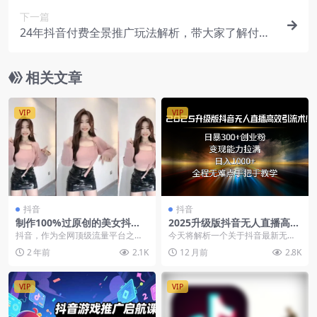
下一篇
24年抖音付费全景推广玩法解析，带大家了解付费
的整个变化 (9节课)
相关文章
VIP
VIP
抖音
抖音
制作100%过原创的美女抖音
2025升级版抖音无人直播高效
号，含金量极高
引流术！日引300+创业粉，变
抖音，作为全网顶级流量平台之
今天将解析一个关于抖音最新无人
现能力拉满
一，必然肯定很多人想在里面分一
直播引流创业粉
2 年前
2.1K
12 月前
2.8K
杯羹，就涌现出很多做账...
VIP
VIP