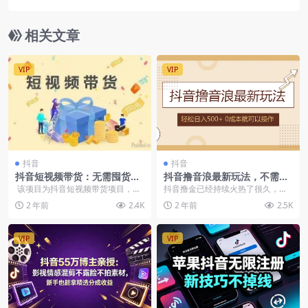
广告脚本
相关文章
VIP
VIP
抖音
抖音
抖音短视频带货：无需囤货、
抖音撸音浪最新玩法，不需要
开店、直播或付费投流，月销
露脸，小白轻松上手，0成本
该项目为抖音短视频带货项目，通
抖音撸金已经持续火热了很久，但
十万百万 佣金丰厚
就可操作，日入500+
过制作原创短视频内容挂载小黄车
是很少会有人愿意详细地把细节放
2 年前
2.4K
2 年前
2.5K
带货赚取...
出来
VIP
VIP