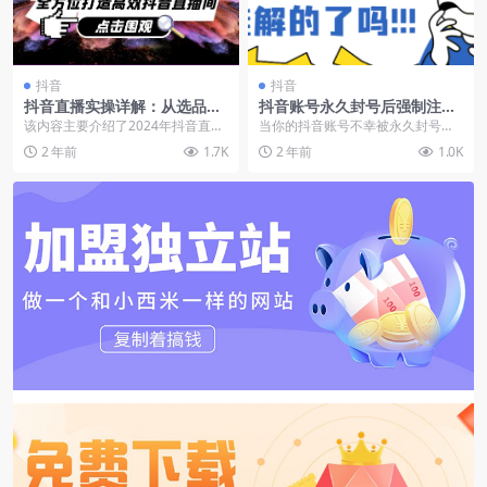
抖音
抖音
抖音直播实操详解：从选品排
抖音账号永久封号后强制注销
品到直播时间把控，全方位打
释放实名
该内容主要介绍了2024年抖音直播
当你的抖音账号不幸被永久封号，
造高效抖音直播间
的核心逻辑和玩法，包括直播的底
你可能会面临无法使用该账号进行
2 年前
1.7K
2 年前
1.0K
层逻辑、蓝屏详解...
实名认证的困扰。这是...