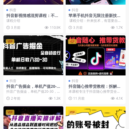
抖音
抖音
抖音影视情感混剪课程：不用
苹果手机抖音无限注册新技
露脸+影视片段+情感文案+卡
巧，稳定不掉线无需验证
课程介绍
课程介绍：外来技术，有需要自
点剪辑，拿精选分成收益
测，不保证百分百，需要苹果手
3 月前
110.9K
3 月前
1.7K
机 ...
VIP
VIP
抖音
抖音
抖音广告掘金，单机产值20-3
抖音随心推带货教程：拆解过
0，全程自动化操作
审难/转化差/不出单 等常见问
抖音广告掘金，单机产值20-30，全
本课程专注于抖音随心推带货全流
题 实现高效带货
程自动化操作
程运营，系统讲解13大核心模块：
2 年前
1.3K
11 月前
4.1K
账号前期准备（基础...
VIP
VIP