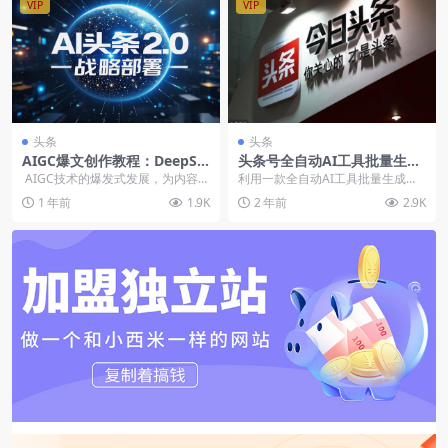
VIP
VIP
头条
头条
AIGC爆文创作教程：DeepSe
头条号全自动AI工具批量生成
ek矩阵+AI头条2.0战略深度解
纯原创文章
AIGC技术的爆发式发展，为内容创
利用一款全自动AI工具批量生成纯
析
作者带来了前所未有的机遇。通过A
原创文章，每篇文章仅需1分来钟。
1 年前
1.9K
2 年前
2.9K
I...
一个小时能做50...