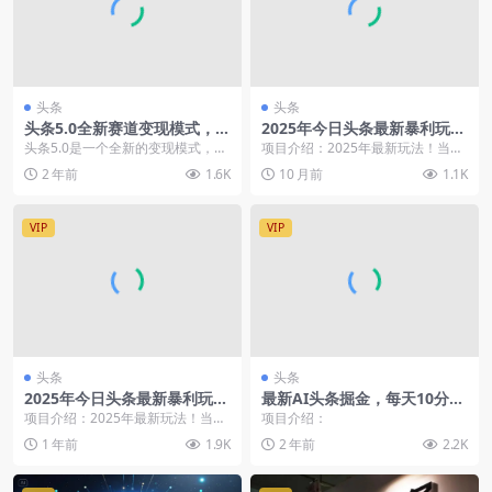
头条
头条
头条5.0全新赛道变现模式，利
2025年今日头条最新暴利玩法
用升级版抄书模拟器，小白无
3.0，一键生成爆款，轻松实现
头条5.0是一个全新的变现模式，虽
项目介绍：2025年最新玩法！当下
脑日入500+
矩阵日入3000+
然以前项目一直都在，但是通过不
最火！简单零成本！0粉丝照样有收
2 年前
1.6K
10 月前
1.1K
断的迭代更新，收...
益，复制粘贴即...
VIP
VIP
头条
头条
2025年今日头条最新暴利玩
最新AI头条掘金，每天10分
法，一键生成爆款，轻松实现
钟，做了就有，小白也能月入
项目介绍：2025年最新玩法！当下
项目介绍：
矩阵日入3000+
3万+
最火！简单零成本！0粉丝照样有收
1 年前
1.9K
2 年前
2.2K
益，复制粘贴即...