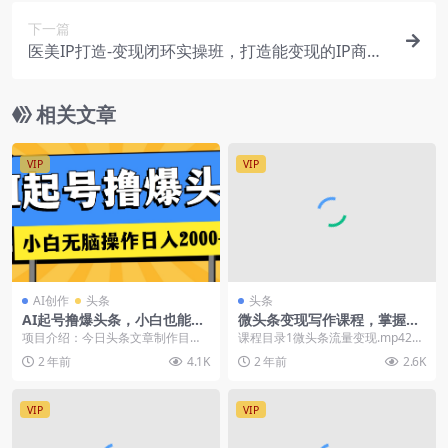
下一篇
医美IP打造-变现闭环实操班，打造能变现的IP商业
闭环，医美玩家必看-22节
相关文章
VIP
VIP
AI创作
头条
头条
AI起号撸爆头条，小白也能操
微头条变现写作课程，掌握流
作，日入2000+
量变现技巧，提升微头条质量
项目介绍：今日头条文章制作目前
课程目录1微头条流量变现.mp42微
属于非常火爆的赛道，不管是小
头条优质标准.mp43微头条推荐规
2 年前
4.1K
2 年前
2.6K
白，还是老手，只要你在...
则.mp4...
VIP
VIP