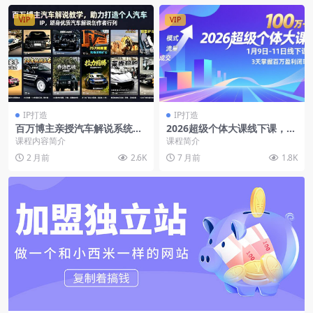
VIP
VIP
IP打造
IP打造
百万博主亲授汽车解说系统
2026超级个体大课线下课，模
课：车型测评+性能解析+购车
式、流量、成交，3天掌握百
课程内容简介
课程简介
科普，从文案撰写到镜头话
万盈利闭环，实现年入100万+
2 月前
2.6K
7 月前
1.8K
术，零基础打造个人汽车IP