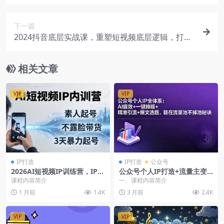
下一篇
2024抖音底层实战课，重塑短视频底层逻辑，打造
个人ip变现（52节课）
相关文章
VIP
VIP
IP打造
IP打造
公众号
2026AI短视频IP训练营，IP底
公众号个人IP打造+流量主变
层逻辑高价值定位素人起号爆
现：从0到1全流程，AI提效
课程内容简介
一、课程内容简介
款文案
+一键排版+精准引流+爆文选
1 月前
1.4K
3 月前
2.4K
题（飞书文档教程）
VIP
VIP