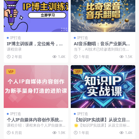
IP打造
IP打造
IP博主训练课，定位账号，推
AI音乐翻唱：音乐产业新风
荐热门赛道，搭建涨粉架构，
向！低成本打造个人IP与变现
课程目录
当下，AI技术已经渗透到我们生活
拍出更吸粉视频
机会【飞书文档教程】
的方方面面，音乐产业也不例外。A
2 年前
1.4K
1 年前
1.5K
I翻唱软件的兴起...
VIP
VIP
IP打造
IP打造
个人IP自媒体内容创作系统，
【知识IP实战课】从设立目标
为新手量身打造的进阶课
到快速行动，助你孵化个人品
课程介绍：课程来自个人IP自媒体
🌟【知识IP实战课】从设立目标到
牌，实现商业价值！
内容创作系统v1.0。是给新手量身
快速行动，助你孵化个人品牌，实
6 月前
1.9K
1 年前
1.4K
打造的进阶课。...
现商业价值！在知识...