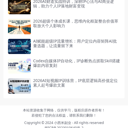
2026AI财道实战特训，深耕IP心法与AI商业逻
辑，助力个人IP落地财富变现
2026超级个体成长课，思维内化框架整合价值萃
取放大个人影响力
AI赋能超级IP流量增长：用户定位内容矩阵AI批
量选题，让流量留下来
Codex自媒体IP自动化，IP诊断热点抓取Skill搭建
爆款内容复刻
2026AI短视频IP训练营，IP底层逻辑高价值定位
素人起号爆款文案
本站资源收集于网络，仅供学习，版权归原作者所有！
若侵犯了您的合法权益，请联系我们删除！
Copyright © 2024
小西米副业
- All rights reserved
闽ICP备2023010640号-2