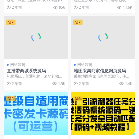
（附源码）
rdPress插件，仅在子比主题测试，
集，导致信息泄露
2 年前
956
2 年前
17.6K
其他主题需...
VIP
VIP
网站源码
网站源码
直播带商城系统源码
地图采集商家信息网页源码
礼物系统：普通礼物、豪华礼物、
采集地图商家信息网页源码，使用
热门礼物、守护礼物、幸运礼物提
的是百度地图接口，将文件上传至
2 年前
1.5K
2 年前
1.4K
现方式：统一平台提现...
服务器根目录即可使用...
VIP
VIP