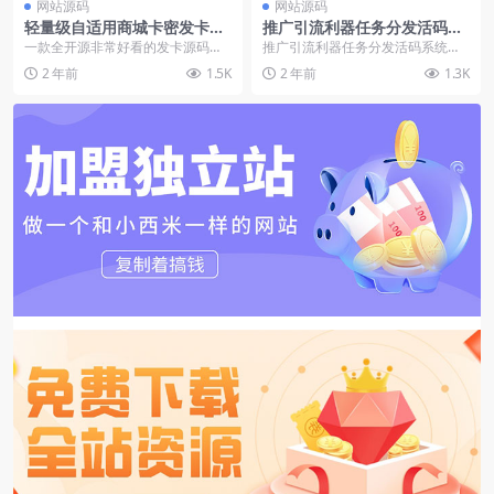
网站源码
网站源码
轻量级自适用商城卡密发卡源
推广引流利器任务分发活码系
码（可运营）
统源码一键任务分发全自动匹
一款全开源非常好看的发卡源码。
推广引流利器任务分发活码系统源
配【源码+视频教程】
轻量级自适应个人自助发卡简介，
码一键任务分发全自动匹配【源码
2 年前
1.5K
2 年前
1.3K
这是一款二次开发的发...
+视频教程】 会员可...