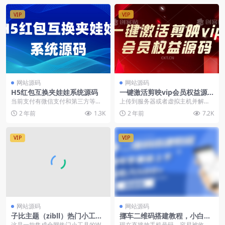
VIP
VIP
网站源码
网站源码
H5红包互换夹娃娃系统源码
一键激活剪映vip会员权益源
码
当前支付有微信支付和第三方等，
上传到服务器或者虚拟主机并解压
微信支付填写你自己的支付id 支付k
访问你自己的域名，点击一键激活
2 年前
1.3K
2 年前
7.2K
ey等信息 佣...
即可使用 一键激活...
VIP
VIP
网站源码
网站源码
子比主题（zibll）热门小工具
挪车二维码搭建教程，小白可
合集插件（最新修复版）
零基础上手！一天收入500+
这是一款集成全网热门小工具的Wo
现在直接放手机号码，容易被收