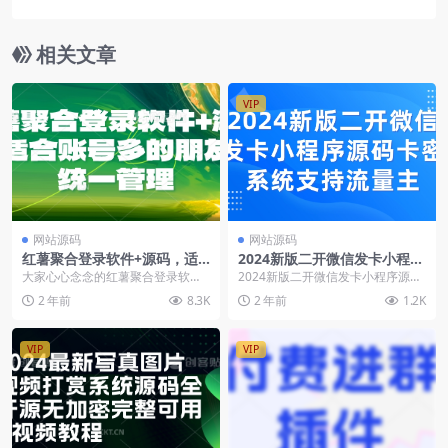
机端使用】
相关文章
VIP
网站源码
网站源码
红薯聚合登录软件+源码，适
2024新版二开微信发卡小程序
合账号多的朋友，统一管理
源码，卡密系统支持流量主
大家心心念念的红薯聚合登录软件
2024新版二开微信发卡小程序源码
来啦！！ Python开发的，不报毒，
卡密系统支持流量主。裂变扩展多
2 年前
8.3K
2 年前
1.2K
win10，...
种领取模式二次开...
VIP
VIP