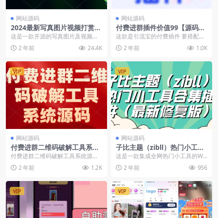
网站源码
网站源码
2024最新写真图片视频打赏系
付费进群插件价值99【源码没
统源码全开源无加密完整可用
有教程】
这是一款开源的写真图片及视频打
这款是引流宝的付费插件 要搭配引
+视频教程
赏系统源码，顾名思义他可以做写
流宝使用 多模版，最近发现好多人
2 年前
24.4K
2 年前
1.0K
真图片打赏站也可以做...
再倒卖大佬的付费...
VIP
VIP
网站源码
网站源码
付费进群二维码破解工具系统
子比主题（zibll）热门小工具
源码【无教学资料】
合集插件（最新修复版）
付费进群二维码破解工具系统源
这是一款集成全网热门小工具的Wo
码，付费进群的基本原理知道就可
rdPress插件，仅在子比主题测试，
2 年前
1.2K
2 年前
956
以获取到进群的二维码，...
其他主题需...
VIP
VIP