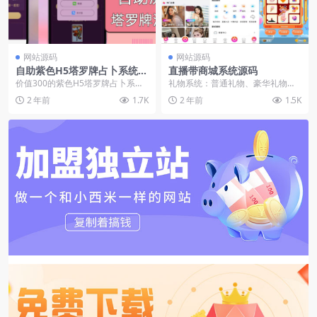
网站源码
网站源码
自助紫色H5塔罗牌占卜系统源
直播带商城系统源码
码（独立版）- 完整下载与搭
价值300的紫色H5塔罗牌占卜系统
礼物系统：普通礼物、豪华礼物、
建教程
独立版源码，塔罗牌的流量池是非
热门礼物、守护礼物、幸运礼物提
2 年前
1.7K
2 年前
1.5K
常巨大的，现在这...
现方式：统一平台提现...