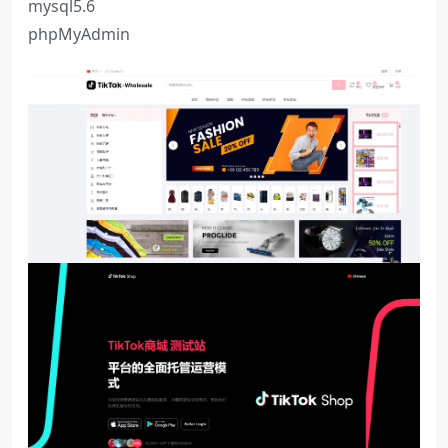
mysql5.6
phpMyAdmin