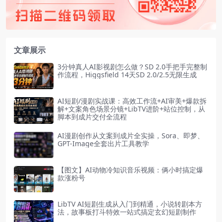
文章展示
3分钟真人AI影视剧怎么做？SD 2.0手把手完整制
作流程，Higgsfield 14天SD 2.0/2.5无限生成
AI短剧/漫剧实战课：高效工作流+AI审美+爆款拆
解+文案角色场景分镜+LibTV进阶+站位控制，从
脚本到成片交付全流程
AI漫剧创作从文案到成片全实操，Sora、即梦、
GPT-Image全套出片工具教学
【图文】AI动物冷知识音乐视频：俩小时搞定爆
款涨粉号
LibTV AI短剧生成从入门到精通，小说转剧本方
法，故事板打斗特效一站式搞定玄幻短剧制作