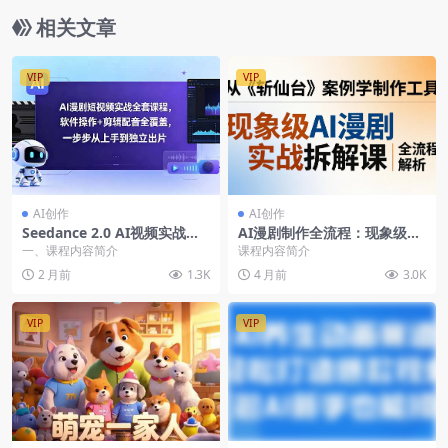
相关文章
VIP
VIP
AI创作
AI创作
Seedance 2.0 AI视频实战课
AI漫剧制作全流程：现象级案
程：短视频与漫剧制作全攻略
例斩仙台拆解，掌握漫剧版与
一、课程内容简介
课程内容简介
仿真人版制作方法
2 月前
1.3K
4 月前
3.0K
VIP
VIP