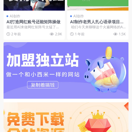
AI创作
AI创作
AI打造网红账号还能矩阵操做
AI制作老男人扎心语录项目，
快速涨粉16.5万，流量真猛
最近用AI来做网红矩阵号太猛了，
咱们今天来聊聊这个火遍网络的AI
一周就搞了五位数。比如截图的这
制作老男人扎心语录项目。你可能
2 年前
2.9K
1 年前
1.5K
种，如果不说，可能...
一听这...