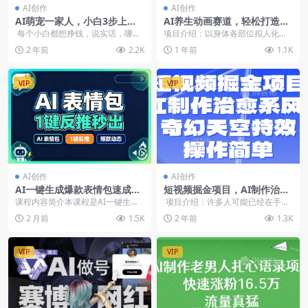
AI创作
AI创作
AI萌宠一家人，小白3步上
AI养生动画赛道，轻松打造爆
手，爆款率80%，轻松AI变
款视频，豆包AI新手也能操作
每个小白都想挣钱，说实话，哪怕
项目介绍：以身体各部位拟人化呈
现，萌宠搞钱
不是小白，也想挣钱。现在的AI 时
现的 3D 视觉图片，搭配实用养生
2 年前
2.2K
1 年前
1.1K
代，...
知识，受众群体各...
VIP
VIP
AI创作
AI创作
AI一键生成爆款表情包速成
短视频掘金项目，AI制作治愈
课，反推提示词确定画风角色
系风景，奇幻天空特效，操作
课程内容简介本课程是AI一键生成
项目介绍：许多人可能已经在手机
设定动态制作
简单，
爆款表情包速成课，教你快速产出
上欣赏过那些由AI创造的虚拟场
2 月前
1.5K
2 年前
1.3K
适配社交平台、自带...
景：小狗...
VIP
VIP