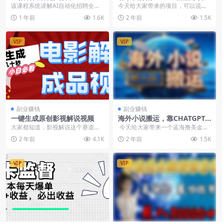
+简历筛选，主流平台群发复
目，每天1小时收益几十到几
该课程系统讲解AI自动化招聘全流
今天给大家带来的项目，可以说是
聊全流程
百，可放大操作收益无上限
程，涵盖RPA工具使用、简历筛
迄今为止最好做的项目了，每天1-2
1 年前
1.6K
2 年前
1.5K
选、自动群发/复聊...
小时动动手就有几...
VIP
VIP
副业赚钱
副业赚钱
一键生成原创影视解说视频
海外小说搬运，靠CHATGPT
搬运
大家都知道，影视解说这个赛道在
今天给大家带来一个蓝海撸美金的
各大平台都是非常火的赛道
项目，仅需复制粘贴，利用chatgp
2 年前
4.1K
2 年前
1.5K
t...
VIP
VIP