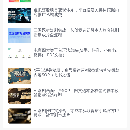
虚拟资源项目变现体系，平台搭建关键词挖掘内
容推广私域成交
三国题材短剧实战，从创意选题脚本人物分镜到
后期成片全流程
电商四大类平台玩法总结(快手、抖音、小红书、
微博)（PDF文档）
X平台通关秘籍，账号搭建蓝V权益算法机制爆款
内容SOP（飞书文档）
AI漫剧画面生产SOP，网文选本版权签约剧本改
编爆款筛选模型
AI漫剧推广实操营，零成本获取番茄小说官方IP
授权一键写剧本成片