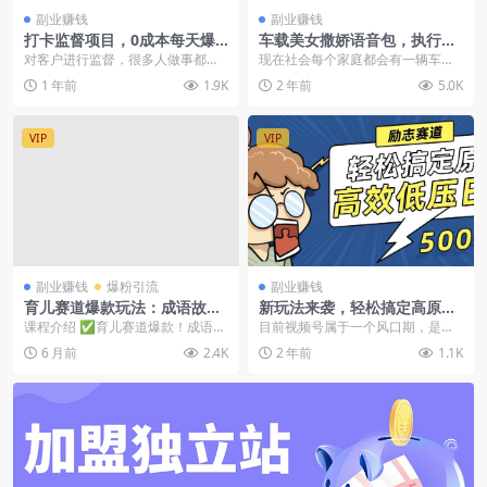
副业赚钱
副业赚钱
打卡监督项目，0成本每天爆
车载美女撒娇语音包，执行就
单1000+，做就必出收益
出单，月入3000＋，小白看完
对客户进行监督，很多人做事都需
现在社会每个家庭都会有一辆车，
课程就能马上实操
要别人催着，才能把事做完，定时
基本上都是出门必开车，拿我来
1 年前
1.9K
2 年前
5.0K
定点催客户做事情，做...
说，出门不开导航我是寸...
VIP
VIP
副业赚钱
爆粉引流
副业赚钱
育儿赛道爆款玩法：成语故事
新玩法来袭，轻松搞定高原创
短视频带货，边带娃边涨粉变
视频，高效低压日赚500+！
课程介绍 ✅育儿赛道爆款！成语寓
目前视频号属于一个风口期，是普
现，宝妈轻松创收！
言故事短视频教学，教娃+涨粉+带
通人入局的最佳时机，就像早些时
6 月前
2.4K
2 年前
1.1K
货三不误 ✅宝妈...
候的抖音一样，基本上...