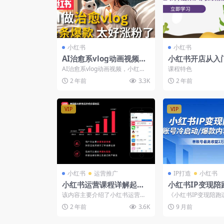
小红书
小红书
AI治愈系vlog动画视频，
小红书开店从入
小红书1个月轻松涨粉破
通，快速掌握小
AI治愈系vlog动画视频，小红书1
课程特色
万，商单报价1500+日入2
运营，实现开店创
个月轻松涨粉破万，商单报价15
2 年前
3.3K
2 年前
00+，0成本...
000+
节课
VIP
VIP
小红书
运营推广
IP打造
小红书
小红书运营课程详解起号
小红书IP变现陪
策划与变现方法
号冷启动/爆款内
该内容主要介绍了小红书运营课
《小红书IP变现陪跑
带货，单账号最
程，涵盖了从买课前后的准备到
专为小红书创业者、
2 年前
3.6K
9 月前
小红书基础知识和运营规则...
P打造者设计的全流程.
+