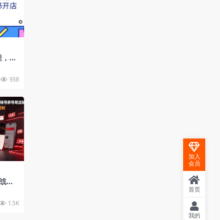
程，从
开店卖
938
加入
会员
战
解，多
首页
eep
1.5K
话术素
我的