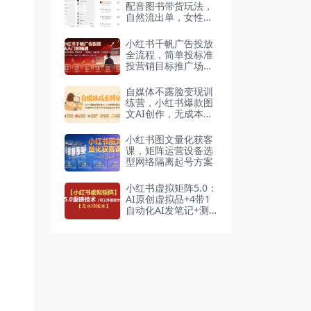
配音图书带货玩法，
自然流出单，女性用
户高价书不敏感
小红书千帆广告投放
全流程，简单投标准
投营销目标推广场景
出价定向计划优化
自媒体不露脸变现训
练营，小红书爆款图
文AI创作，无成本开
店私域引流直播带货
小红书图文量化获客
课，矩阵运营设备选
型网络隔离起号方案
小红书虚拟矩阵5.0：
AI原创虚拟品+4带1
自动化AI发笔记+测
款怼款双模式