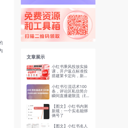
的
内
文章展示
小红书乘风投放实操
课，开户返点标准投
搭建莱卡定向，新店
建模撬动笔记自然流
量
小红书引流话术100
条，评论区私信简介
瞬间直播避限流（Ex
cel文档）
【图文】小红书内测
新规：一个实名能绑
俩号了
【图文】小红书名人