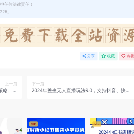
承担任何法律责任！
226。
分享
收藏
点赞
上一篇
下一篇
策略、实
2024年整蛊无人直播玩法9.0，支持抖音、快
直播案例
手，利用矢重闪光+狮子王
VIP
VIP