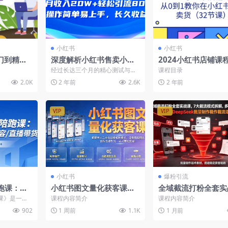
小红书
小红书
门到精
深度解析小红书售卖小学
2024小红书店铺课
红书店铺
资料项目 8个月收入20W
0到1教你在小红书
经过长达三个月的精心测试与整
课程目录
收-202
+轻松引流8000+操作简单
货（32节课）
理，我终于为大家呈现了这篇详
2.0K
2 年前
2.6K
2 年前
尽的小红书售卖教小学辅资...
VIP
VIP
小红书
爆粉引流
跑课：账
小红书图文量化获客课，
全域截流打粉全套实
容/直播
矩阵运营设备选型网络隔
课，7大截流模式拆
课》是一门
课程内容简介
课程内容简介
高收益2万
离起号方案
账号养号导流私域，D
电商新手、I
902
1 周前
1.1K
1 月前
..
Seek批量制作截流
材