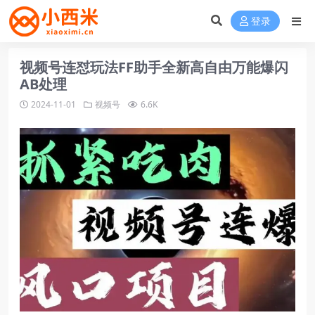
登录
视频号连怼玩法FF助手全新高自由万能爆闪
AB处理
2024-11-01
视频号
6.6K