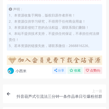
声明：
1、本资源收集于网络，版权归原作者所有！
2、本资源仅供学习研究，不得用于任何商业用途！
3、本资源若侵犯了您的合法权益，请联系我们删除！
4、本站不提供技术支持，不提供任何保证，不承担任何法律
责任！
5、若本资源的链接失效，请联系微信：2668816226。
小西米
分享
收藏
点赞(
0
)
上一篇
抖音葫芦式引流法三分钟一条作品单日引爆粉丝群