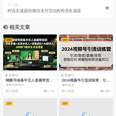
下一篇
对话生成器仿微信支付宝Q的对话生成器
相关文章
VIP
VIP
视频号
视频号
蝴蝶号绿幕半无人直播带货
2024视频号引流训练营：引
课，不露脸低人力手机OBS双
流/裂变/直播/变现 获取红利
课程内容简介
课程目录
方案开播
把握短视频流量风口
4 周前
1.1K
2 年前
997
VIP
VIP