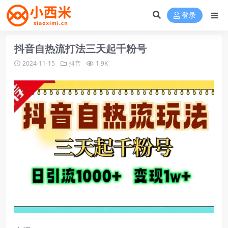
登录
抖音自热流打法三天起千粉号
2024-11-15
抖音
1.9K