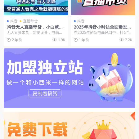
抖音
直播带货
抖音
抖音无人直播带货，小白就可
2025年抖音小时达全面爆发：
以轻松上手，真正实现月入过
0投流也能赚钱的直播新电商
无人直播带货，需要设备，电脑，
在2025年的新电商风口中，抖音“小
万的项目
红利
抖音账号，摄像头，通过我们无人
时达”项目正迅速崛起，成为众多普
2 年前
1.9K
1 年前
2.2K
技术实现了不用露脸，...
通人快速变现...