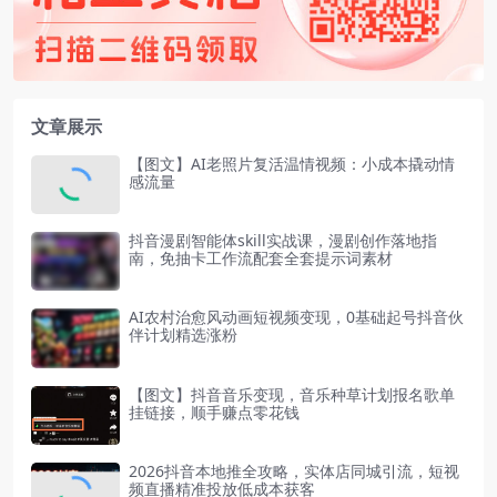
文章展示
【图文】AI老照片复活温情视频：小成本撬动情
感流量
抖音漫剧智能体skill实战课，漫剧创作落地指
南，免抽卡工作流配套全套提示词素材
AI农村治愈风动画短视频变现，0基础起号抖音伙
伴计划精选涨粉
【图文】抖音音乐变现，音乐种草计划报名歌单
挂链接，顺手赚点零花钱
2026抖音本地推全攻略，实体店同城引流，短视
频直播精准投放低成本获客