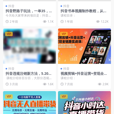
抖音
抖音
抖音野路子玩法，一单35，日
抖音书单视频制作教程，从PS
入3000+，一部手机可操作
到剪映、PR，掌握热门原理助
今天给大家带来的项目是：抖音野
课程目录：
你账号快速起飞
路子玩法，一单35.日入3000+，一
2 年前
1.1K
1 年前
12.2K
部手机可操作...
VIP
VIP
抖音
抖音
抖音违规注销新方法，5.20有
视频剪辑+抖音运营+变现全链
需要自行测试（TXT文档）
路实战课：从软件基础操作到
课程介绍非百分百，大部分违规账
课程介绍：
高级功能，制作爆款视频并实
号可以直接注销掉。 &nbs...
3 月前
1.6K
7 月前
2.9K
现稳定变现
VIP
VIP