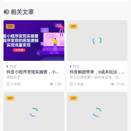
相关文章
VIP
VIP
抖音
抖音
抖音小程序变现实操营，小程
抖音购团带券，0成本玩法，0
序变现的底层逻辑，实现流量
成本当天出单，新老号均可
课程目录：
前几天朋友圈一直在发反馈，这项
变现（10节课）
目0成本，不用保证金，最关键的没
2 年前
1.5K
2 年前
27.3K
有概率，做就肯定当...
VIP
VIP