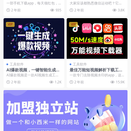
机日入50+，有手机就行，可
999
一部手机下载app，每天领红包，
大家应该都熟悉微信运动吧？它已
以矩阵操作
单机日入50+，有手就会做，可多
经成为很多人日常生活中的一部
2 年前
935
2 年前
3.8K
号矩阵操作
分，记录每日步数，既是...
VIP
VIP
工具软件
工具软件
AI爆款视频，一键智能生成爆
最佳万能短视频解析下载工
款视频【在线工具】
具，支持抖音快手B站小红
AI爆款视频是一款AI视频生成工
一款专门去除视频水印的app，这
书，完全免费无广告
具，添加任意素材，一键智能生成
款软件支持多个平台，包括快手、
2 年前
1.2K
2 年前
15.9K
爆款视频工具，支持...
抖音等，使用方法也...