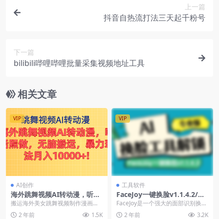
上一篇
抖音自热流打法三天起千粉号
下一篇
bilibili哔哩哔哩批量采集视频地址工具
相关文章
VIP
VIP
AI创作
工具软件
海外跳舞视频AI转动漫，听话
FaceJoy一键换脸v1.1.4.2/AI
照做，无脑搬运，暴力玩法 月
换脸工具解锁专业版
搬运海外美女跳舞视频制作漫画效
FaceJoy是一个强大的面部识别换脸
入10000+
果，条条爆款，通过AI实现，一次
换装应用程序，只需一键即可实现
2 年前
1.5K
2 年前
3.2K
制作两周的视频量，...
换脸换装，您...