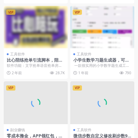
VIP
VIP
工具软件
工具软件
比心陪练抢单引流脚本，陪玩
小学生数学习题生成器，可自
接单工作室必备神器【抢单脚
定题目类型带答案
软件功能：文字抢单语音抢单房间
一款很实用的小学数学题生成工
本+使用教程】【去卡密版
跳单设备需求：安卓手机 会员可
具，可生成加减乘除以及小数运算
2 年前
28.7K
1 年前
790
本】
免费获取全站资源...
等题目，支...
VIP
VIP
副业赚钱
工具软件
零成本撸金，APP领红包，单
微信步数自定义修改刷步数99