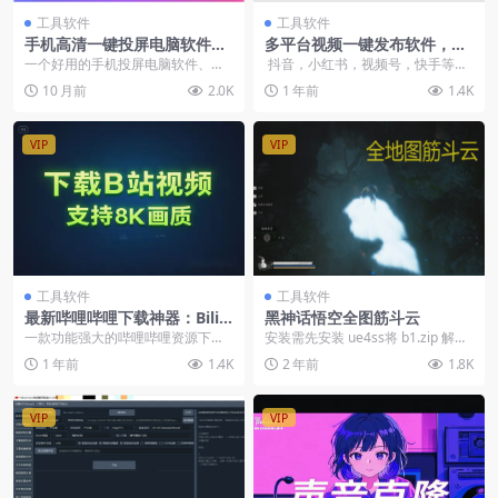
工具软件
工具软件
手机高清一键投屏电脑软件，
多平台视频一键发布软件，内
支持多设备群控，流畅丝滑
置Ai截流功能，支持多平台使
一个好用的手机投屏电脑软件、电
抖音，小红书，视频号，快手等多
用
脑控制手机软件；软件支持 Windo
个自媒体平台的一键发布工具；一
10 月前
2.0K
1 年前
1.4K
ws 、mac...
个开源工...
VIP
VIP
工具软件
工具软件
最新哔哩哔哩下载神器：BiliT
黑神话悟空全图筋斗云
ools全新升级，免费下载，支
一款功能强大的哔哩哔哩资源下载
安装需先安装 ue4ss将 b1.zip 解压
持8K超清下载
工具，支持下载和解析视频、番
至黑神话的安装文件夹中 (stea...
1 年前
1.4K
2 年前
1.8K
剧、课程、音乐、漫画等...
VIP
VIP