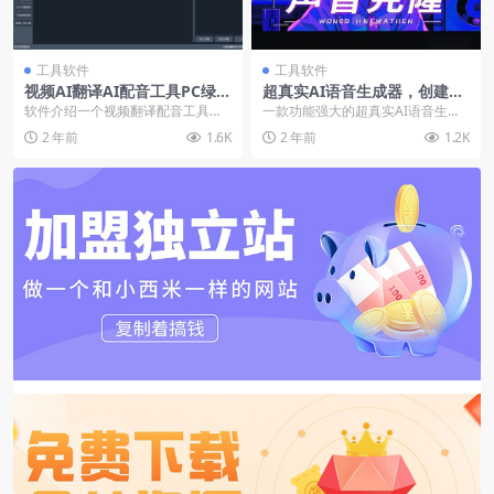
工具软件
工具软件
视频AI翻译AI配音工具PC绿色
超真实AI语音生成器，创建你
版【无教程小白勿入】
的AI声音克隆【在线工具】
软件介绍一个视频翻译配音工具，
一款功能强大的超真实AI语音生成
可将一种语言的视频翻译为指定语
器，通过先进的文本转语音（TT
2 年前
1.6K
2 年前
1.2K
言的视频，自动生成和...
S）技术，将文本高...