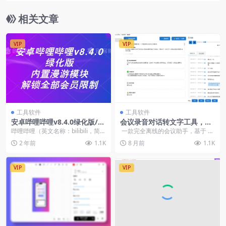
相关文章
VIP
VIP
工具软件
工具软件
安卓哔哩哔哩v8.4.0绿化版/内
会议录音对话转文字工具，可
置漫游模块/解锁全部会员限制
识别不同人声一键导出为文
哔哩哔哩（英文名称：bilibili，简称
一款完全离线的会议助手，基于 Fu
档，本地离线运行
B站），国内知名的动漫视频弹幕社
nASR Paraformer 模...
2 年前
1.1K
8 月前
1.1K
区，最...
VIP
VIP