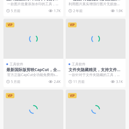
字水印和图片水印
图片修复增强细节工具【在线
一款图片批量添加水印的工具，支
利用图片真实增强行图片无损放
工具】
持jpg、jepg、png等格式可以同...
大，是指在不损失图片原有质量的
5 月前
1.7K
2 年前
1.9K
前提下，将图片的尺寸进...
VIP
VIP
工具软件
工具软件
最新国际版剪映CapCut，全
文件夹隐藏精灵，支持文件夹
功能免费，告别会员
伪装文件加密
官方正版CapCut全功能免费用smil
一款针对于文件夹隐藏的工具，同
ing_face_with_...
时支持文件夹伪装、文件加密。工
5 月前
2.4K
11 月前
3.1K
具需要设置密码，千万...
VIP
VIP