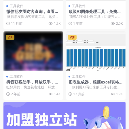
工具软件
工具软件
微信朋友圈访客查询，查看访
顶级AI图像处理工具：免费在
问朋友圈记录（安卓版）
线绘图、抠图、无损放大【在
微信朋友圈访客查询工具！这类工
顶级AI图像处理工具：功能强大，
线工具】
具比较少见 会员可免费获取全站资
完全免费这款AI图像处理工具集成
11 月前
1.2K
1 年前
2.0K
源，立...
了多...
VIP
VIP
工具软件
工具软件
抖音获客助手，释放双手，全
图表生成器，根据excel表格
自动获客，自媒体必备
数据来生成各种样式的图表工
挺好用的，快速获客涨粉，释放双
一款利用AI写出来的工具专门生成
具
手，如果手动的去活跃，那就很耗
数据图表的你只需要导入excel表格
2 年前
1.4K
12 月前
1.9K
费时间了，不是吗？1...
数据工具就可...