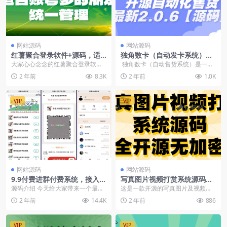
网站源码
网站源码
红薯聚合登录软件+源码，适
独角数卡（自动发卡系统）开
合账号多的朋友，统一管理
源自动化售货最新2.0.6【源
大家心心念念的红薯聚合登录软件
独角数卡（自动售货系统）是一款
码】
来啦！！ Python开发的，不报毒，
基于Laravel框架的开源站长自动
2 年前
8.3K
2 年前
1.0K
win10，...
化...
VIP
VIP
网站源码
网站源码
9.9付费进群付费系统，接入易
写真图片视频打赏系统源码全
支付版 全套搭建教程
开源无加密
源码介绍 今天给大家带来一个最近
这是一款开源的写真图片及视频打
比较火的付费进群系统搭建教程，
赏系统源码，顾名思义他可以做写
2 年前
14.4K
2 年前
886
变线思路有很多，如...
真图片打赏站也可以做...
VIP
VIP