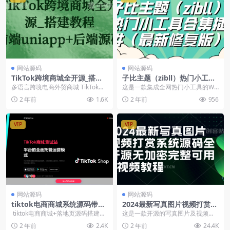
网站源码
网站源码
TikTok跨境商城全开源_搭建
子比主题（zibll）热门小工具
教程/前端uniapp+后端源码
合集插件（最新修复版）
多语言跨境电商外贸商城 TikTok内
这是一款集成全网热门小工具的Wo
嵌商城，商家入驻+一键铺货+一键
rdPress插件，仅在子比主题测试，
2 年前
1.6K
2 年前
956
提货 全开...
其他主题需...
VIP
VIP
网站源码
网站源码
tiktok电商商城系统源码带落
2024最新写真图片视频打赏系
地页源码
统源码全开源无加密完整可用
tiktok电商商城+落地页源码搭建本
这是一款开源的写真图片及视频打
+视频教程
软件系统产品使用用途仅限于测
赏系统源码，顾名思义他可以做写
2 年前
2.4K
2 年前
24.4K
试...
真图片打赏站也可以做...