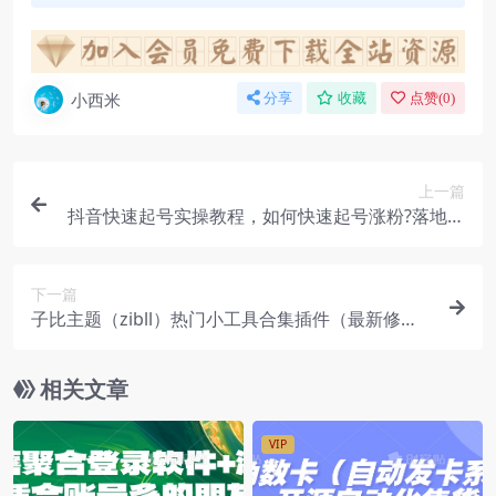
小西米
分享
收藏
点赞(
0
)
上一篇
抖音快速起号实操教程，如何快速起号涨粉?落地实
战涨粉教程来了 (16节)
下一篇
子比主题（zibll）热门小工具合集插件（最新修复
版）
相关文章
VIP