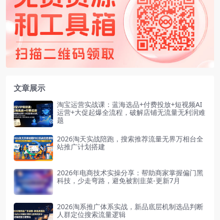
文章展示
淘宝运营实战课：蓝海选品+付费投放+短视频AI
运营+大促起爆全流程，破解店铺无流量无利润难
题
2026淘天实战陪跑，搜索推荐流量无界万相台全
站推广计划搭建
2026年电商技术实操分享：帮助商家掌握偏门黑
科技，少走弯路，避免被割韭菜-更新7月
2026淘系推广体系实战，新品底层机制选品判断
人群定位搜索流量逻辑