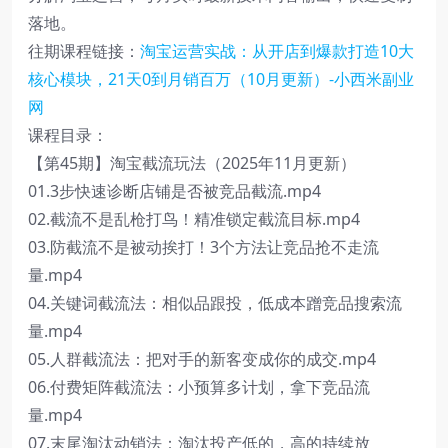
落地。
往期课程链接：
淘宝运营实战：从开店到爆款打造10大
核心模块，21天0到月销百万（10月更新）-小西米副业
网
课程目录：
【第45期】淘宝截流玩法（2025年11月更新）
01.3步快速诊断店铺是否被竞品截流.mp4
02.截流不是乱枪打鸟！精准锁定截流目标.mp4
03.防截流不是被动挨打！3个方法让竞品抢不走流
量.mp4
04.关键词截流法：相似品跟投，低成本蹭竞品搜索流
量.mp4
05.人群截流法：把对手的新客变成你的成交.mp4
06.付费矩阵截流法：小预算多计划，拿下竞品流
量.mp4
07.末尾淘汰动销法：淘汰投产低的，高的持续放