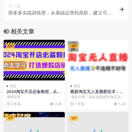
下一篇
拼多多实战训练营：从基础运营到高阶，建立可复
制的日销千单运营体系（更新11月）
相关文章
VIP
VIP
淘宝
淘宝
2024淘宝开店必备教程，从选
最新淘宝无人直播新技术：不
趋势词到全店动销，打造爆款
违规不封号技术当天开单
课程目录：
项目介绍：现在如果提到淘宝无人
店铺
直播，可能有人会说，这不是早就
2 年前
2.3K
1 年前
1.2K
有了吗？...
VIP
VIP