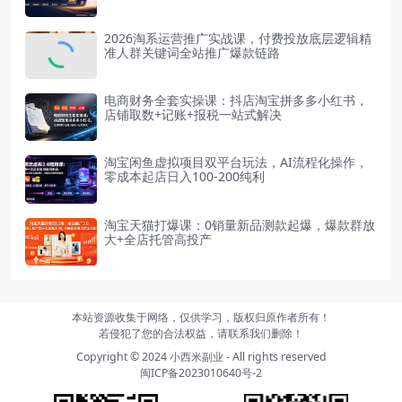
2026淘系运营推广实战课，付费投放底层逻辑精
准人群关键词全站推广爆款链路
电商财务全套实操课：抖店淘宝拼多多小红书，
店铺取数+记账+报税一站式解决
淘宝闲鱼虚拟项目双平台玩法，AI流程化操作，
零成本起店日入100-200纯利
淘宝天猫打爆课：0销量新品测款起爆，爆款群放
大+全店托管高投产
本站资源收集于网络，仅供学习，版权归原作者所有！
若侵犯了您的合法权益，请联系我们删除！
Copyright © 2024
小西米副业
- All rights reserved
闽ICP备2023010640号-2