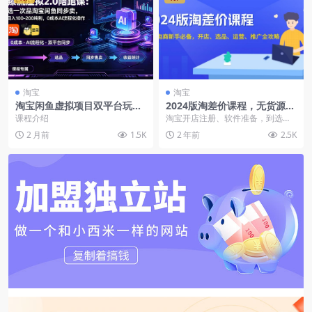
淘宝
淘宝
淘宝闲鱼虚拟项目双平台玩
2024版淘差价课程，无货源电
法，AI流程化操作，零成本起
商新手必备，开店、选品、运
课程介绍
淘宝开店注册、软件准备，到选
店日入100-200纯利
营、推广全攻略
品、上货、找货源，再到运营、推
2 月前
1.5K
2 年前
2.5K
广、下单发货等，淘宝起...