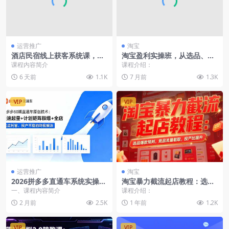
运营推广
淘宝
酒店民宿线上获客系统课，抖
淘宝盈利实操班，从选品、流
音小红书视频号+账号起号+爆
量、转化到渠道拓展，掌握SO
课程内容简介
课程介绍：
款选题+直播落地+店铺运营
P+12门技术（音频+字幕）-26
6 天前
1.1K
7 月前
1.3K
+投流
年1月更新
VIP
VIP
运营推广
淘宝
2026拼多多直通车系统实操，
淘宝暴力截流起店教程：选品
出价最优设置极速起量稳投产
爆款预判，竞品流量截取，投
一、课程内容简介
课程介绍：
全攻略
产比提升
2 月前
2.5K
1 年前
1.2K
VIP
VIP